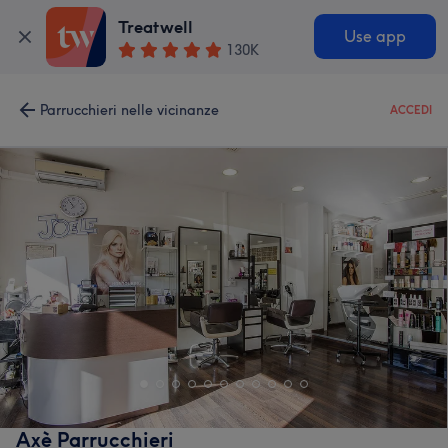
Treatwell
Use app
130K
Parrucchieri nelle vicinanze
ACCEDI
Axè Parrucchieri