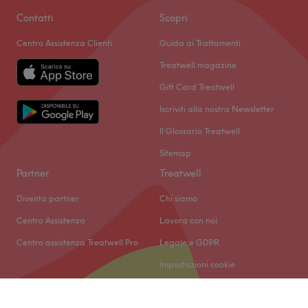
Contatti
Scopri
Centro Assistenza Clienti
Guida ai Trattamenti
Treatwell magazine
Gift Card Treatwell
Iscriviti alla nostra Newsletter
Il Glossario Treatwell
Sitemap
Partner
Treatwell
Diventa partner
Chi siamo
Centro Assistenza
Lavora con noi
Centro assistenza Treatwell Pro
Legale e GDPR
Impostazioni cookie