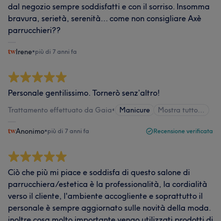
dal negozio sempre soddisfatti e con il sorriso. Insomma
bravura, serietà, serenità... come non consigliare Axè
parrucchieri??
Irene
•
più di 7 anni fa
Personale gentilissimo. Tornerò senz’altro!
Trattamento effettuato da Gaia
•
Manicure
Mostra tutto…
Anonimo
•
più di 7 anni fa
Recensione verificata
Ciò che più mi piace e soddisfa di questo salone di
parrucchiera/estetica è la professionalità, la cordialità
verso il cliente, l'ambiente accogliente e soprattutto il
personale è sempre aggiornato sulle novità della moda.
inoltre cosa molto importante vengo utilizzati prodotti di