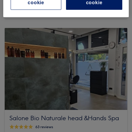
1047 reviews
cookie
cookie
Piazza Ottaviano Vimercati, 22, 00139 Roma RM, Italia
Salone Bio Naturale head &Hands Spa
63 reviews