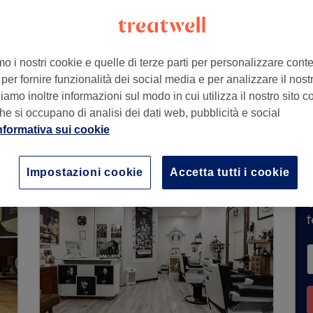
mo i nostri cookie e quelle di terze parti per personalizzare cont
ldarno
,
Firenze
,
50063
per fornire funzionalità dei social media e per analizzare il nostro
amo inoltre informazioni sul modo in cui utilizza il nostro sito co
he si occupano di analisi dei dati web, pubblicità e social
nformativa sui cookie
ta prenotazioni su Treatwell. Usa la barra di 
ai tantissimi professionisti altamente qualificati 
Impostazioni cookie
Accetta tutti i cookie
T
t