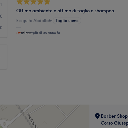
1
Ottimo ambiente e ottimo di taglio e shampoo.
0
Eseguito Abdallah
•
Taglio uomo
0
mirco
•
più di un anno fa
e
Barber Shop
Corso Giusep