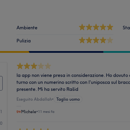
Ambiente
Sta
Pulizia
la app non viene presa in considerazione. Ho dovuto a
turno con un numerino scritto con l'uniposca sul brac
presente. Mi ha servito Rašid
Eseguito Abdallah
•
Taglio uomo
1
Michele
•
11 mesi fa
0