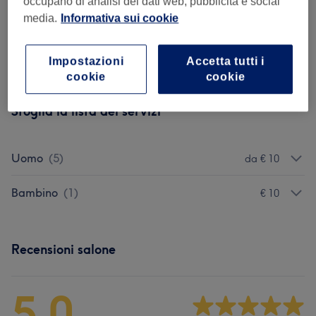
occupano di analisi dei dati web, pubblicità e social
Dettagli importanti del trattamento
media.
Informativa sui cookie
€ 12
Barba Lunga
Seleziona
30 min
Impostazioni
Accetta tutti i
Dettagli importanti del trattamento
cookie
cookie
Sfoglia la lista dei servizi
Uomo
(
5
)
da € 10
Bambino
(
1
)
€ 10
Recensioni salone
5,0