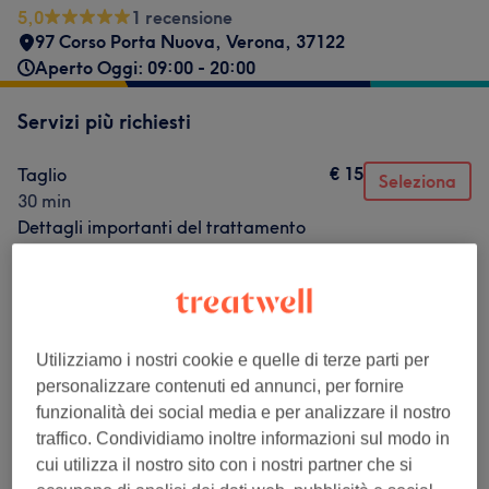
5,0
1 recensione
97 Corso Porta Nuova
,
Verona
,
37122
Aperto Oggi: 09:00 - 20:00
Servizi più richiesti
€ 15
Taglio
Seleziona
30 min
Dettagli importanti del trattamento
€ 10
Barba
Seleziona
20 min
Dettagli importanti del trattamento
€ 15
Cheratina
Utilizziamo i nostri cookie e quelle di terze parti per
Seleziona
1 ora 50 min
personalizzare contenuti ed annunci, per fornire
Dettagli importanti del trattamento
funzionalità dei social media e per analizzare il nostro
traffico. Condividiamo inoltre informazioni sul modo in
€ 10
Taglio Bambino
Seleziona
cui utilizza il nostro sito con i nostri partner che si
30 min