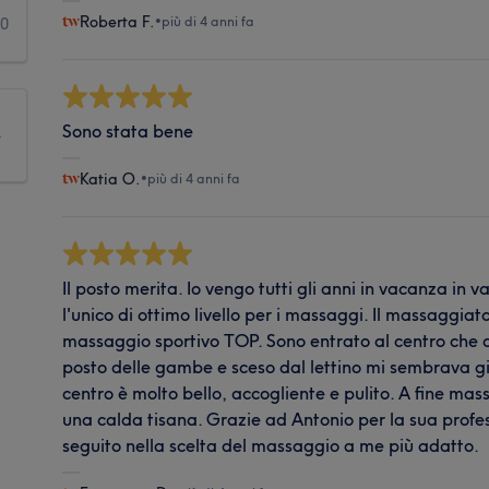
Roberta F.
•
più di 4 anni fa
0
Sono stata bene
e
Katia O.
•
più di 4 anni fa
Il posto merita. Io vengo tutti gli anni in vacanza in v
l'unico di ottimo livello per i massaggi. Il massaggia
massaggio sportivo TOP. Sono entrato al centro che a
posto delle gambe e sceso dal lettino mi sembrava già 
centro è molto bello, accogliente e pulito. A fine m
una calda tisana. Grazie ad Antonio per la sua profe
seguito nella scelta del massaggio a me più adatto.