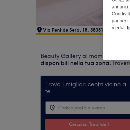
annunci, 
Condividi
partner c
media.
I
Via Pent de Sera, 18, 38031 Campitello d
Beauty Gallery al momento non ac
disponibili nella tua zona.
Trover
Trova i migliori centri vicino a
te
Cerca su Treatwell