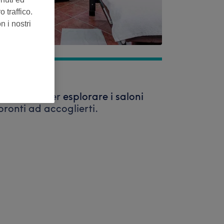
 traffico.
n i nostri
i ricerca per
esplorare i saloni
pronti ad accoglierti.