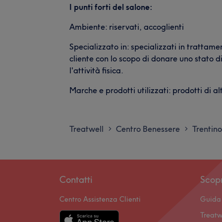
I punti forti del salone:
Ambiente: riservati, accoglienti
Specializzato in: specializzati in trattame
cliente con lo scopo di donare uno stato d
l'attività fisica.
Marche e prodotti utilizzati: prodotti di al
Treatwell
Centro Benessere
Trentino
>
>
Contatti
Scop
Centro Assistenza Clienti
Guida 
Treatw