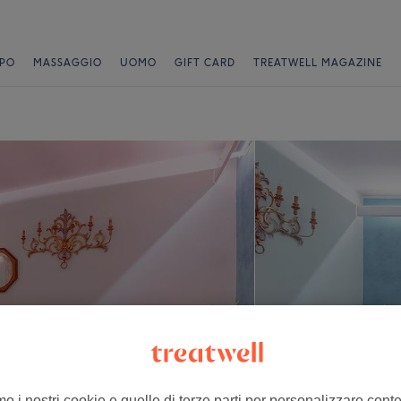
PO
MASSAGGIO
UOMO
GIFT CARD
TREATWELL MAGAZINE
mo i nostri cookie e quelle di terze parti per personalizzare cont