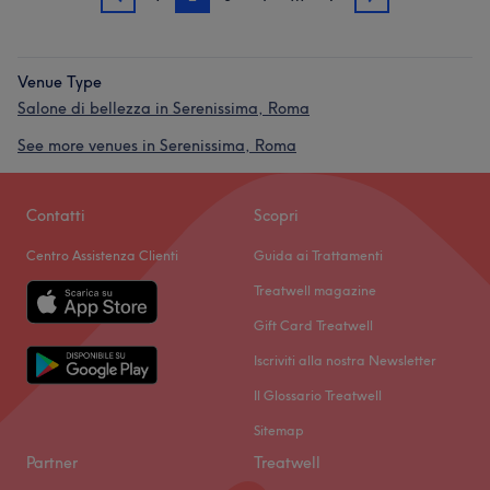
1
3
Venue Type
Salone di bellezza in Serenissima, Roma
See more venues in Serenissima, Roma
Contatti
Scopri
Centro Assistenza Clienti
Guida ai Trattamenti
Treatwell magazine
Gift Card Treatwell
Iscriviti alla nostra Newsletter
Il Glossario Treatwell
Sitemap
Partner
Treatwell