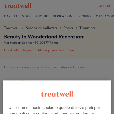
ACCEDI
CAPELLI
VISO
UNGHIE
DEPILAZIONE
CORPO
MASSAGGI
Treatwell
Salone di bellezza
Roma
Tiburtina
>
>
>
Beauty In Wonderland Recensioni
Via Herbert Spencer 50, 00177 Roma
Controlla disponibilità e prenota online
Le recensioni vengono scritte dai clienti dopo la loro visita.
4,9
42 recensioni
Ambiente
Utilizziamo i nostri cookie e quelle di terze parti per
personalizzare contenuti ed annunci, per fornire