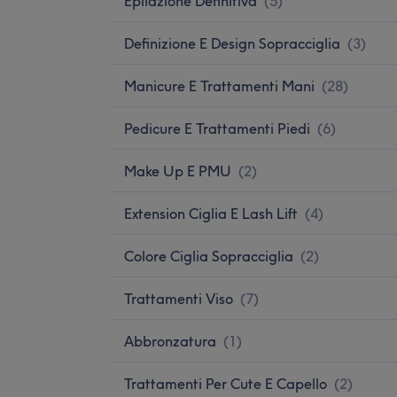
Epilazione Definitiva
(
5
)
Definizione E Design Sopracciglia
(
3
)
Manicure E Trattamenti Mani
(
28
)
Pedicure E Trattamenti Piedi
(
6
)
Make Up E PMU
(
2
)
Extension Ciglia E Lash Lift
(
4
)
Colore Ciglia Sopracciglia
(
2
)
Trattamenti Viso
(
7
)
Abbronzatura
(
1
)
Trattamenti Per Cute E Capello
(
2
)