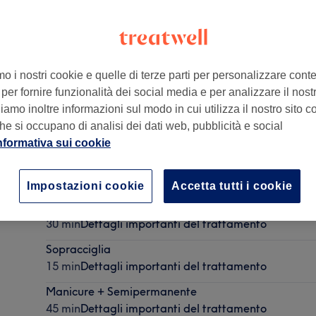
mo i nostri cookie e quelle di terze parti per personalizzare cont
per fornire funzionalità dei social media e per analizzare il nostro
A, Italia
amo inoltre informazioni sul modo in cui utilizza il nostro sito co
he si occupano di analisi dei dati web, pubblicità e social
nformativa sui cookie
Pedicure estetico
30 min
Dettagli importanti del trattamento
Impostazioni cookie
Accetta tutti i cookie
Manicure
30 min
Dettagli importanti del trattamento
Sopracciglia
15 min
Dettagli importanti del trattamento
Manicure + Semipermanente
45 min
Dettagli importanti del trattamento