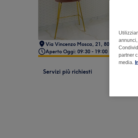
Utilizzia
annunci, 
Via Vincenzo Mosca, 21, 80129 Napoli N
Condividi
Aperto Oggi: 09:30 - 19:00
partner c
media.
I
Servizi più richiesti