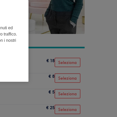
enuti ed
 traffico.
n i nostri
€ 18
Seleziona
€ 8
Seleziona
€ 5
Seleziona
€ 25
Seleziona