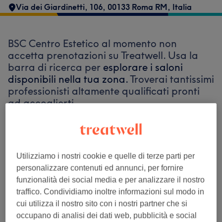
Via dei Giardinetti, 106, 00133 Roma RM, Italia
BSC Centro Estetico al momento non
accetta prenotazioni su Treatwell. Usa la
barra di ricerca per
esplorare i saloni
disponibili nella tua zona.
Troverai tantissimi
professionisti altamente qualificati pronti
ad accoglierti.
Trova i migliori centri vicino a te
Utilizziamo i nostri cookie e quelle di terze parti per
personalizzare contenuti ed annunci, per fornire
funzionalità dei social media e per analizzare il nostro
traffico. Condividiamo inoltre informazioni sul modo in
Cerca su Treatwell
cui utilizza il nostro sito con i nostri partner che si
occupano di analisi dei dati web, pubblicità e social