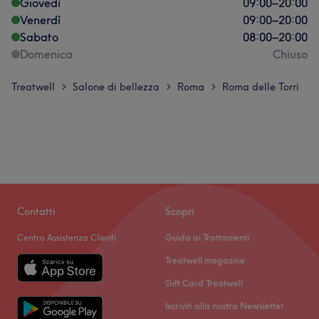
Giovedì
09:00
–
20:00
Venerdì
09:00
–
20:00
Sabato
08:00
–
20:00
Domenica
Chiuso
Treatwell
Salone di bellezza
Roma
Roma delle Torri
>
>
>
Contatti
Scopri
Centro Assistenza Clienti
Guida ai Trattamenti
Treatwell magazine
Gift Card Treatwell
Iscriviti alla nostra Newsletter