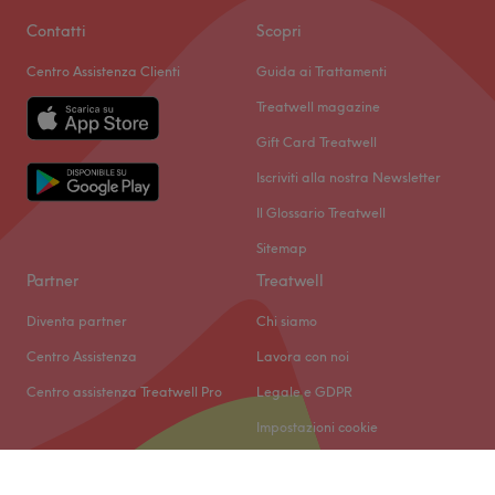
Contatti
Scopri
Centro Assistenza Clienti
Guida ai Trattamenti
Treatwell magazine
Gift Card Treatwell
Iscriviti alla nostra Newsletter
Il Glossario Treatwell
Sitemap
Partner
Treatwell
Diventa partner
Chi siamo
Centro Assistenza
Lavora con noi
Centro assistenza Treatwell Pro
Legale e GDPR
Impostazioni cookie