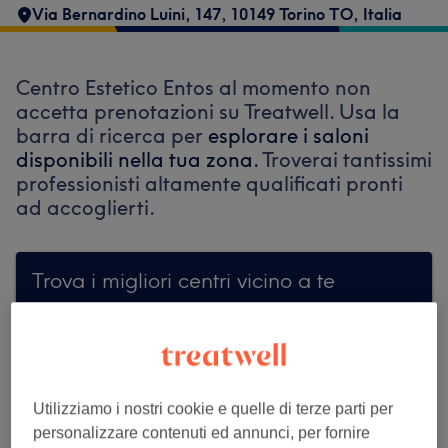
Via Bernardino Luini, 147, 10149 Torino TO, Italia
Centro Estetico Entos al momento non
accetta prenotazioni su Treatwell. Usa la
barra di ricerca per
esplorare i saloni
disponibili nella tua zona.
Troverai tantissimi
professionisti altamente qualificati pronti
ad accoglierti.
Trova i migliori centri vicino a te
Cerca su Treatwell
Utilizziamo i nostri cookie e quelle di terze parti per
personalizzare contenuti ed annunci, per fornire