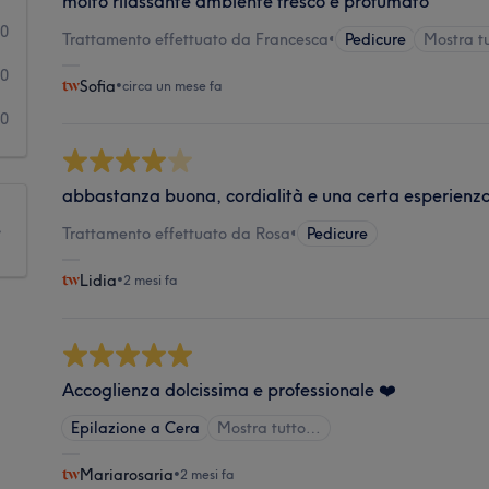
molto rilassante ambiente fresco e profumato
0
Trattamento effettuato da Francesca
•
Pedicure
Mostra t
0
Sofia
•
circa un mese fa
0
abbastanza buona, cordialità e una certa esperienz
e
Trattamento effettuato da Rosa
•
Pedicure
Lidia
•
2 mesi fa
Accoglienza dolcissima e professionale ❤️
Epilazione a Cera
Mostra tutto…
Mariarosaria
•
2 mesi fa