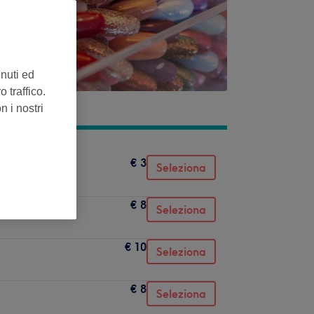
enuti ed
 traffico.
n i nostri
€ 3
Seleziona
€ 8
Seleziona
€ 10
Seleziona
€ 8
Seleziona