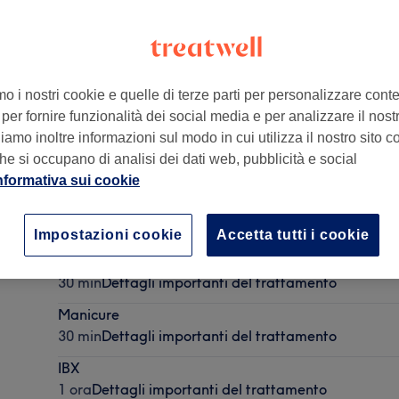
mo i nostri cookie e quelle di terze parti per personalizzare cont
per fornire funzionalità dei social media e per analizzare il nostro
e
,
Italy
,
80027
amo inoltre informazioni sul modo in cui utilizza il nostro sito co
he si occupano di analisi dei dati web, pubblicità e social
nformativa sui cookie
Baffetto
5 min
Dettagli importanti del trattamento
Impostazioni cookie
Accetta tutti i cookie
Trattamento Spa Piedi
30 min
Dettagli importanti del trattamento
Manicure
30 min
Dettagli importanti del trattamento
IBX
1 ora
Dettagli importanti del trattamento