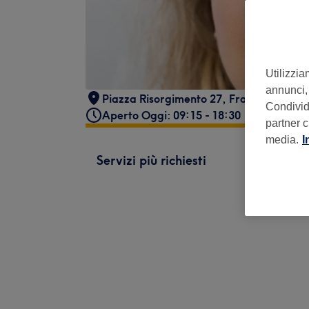
Utilizzia
annunci, 
Piazza Risorgimento 27
,
Frattamaggior
Condividi
Aperto Oggi: 09:15 - 18:30
partner c
media.
I
Servizi più richiesti