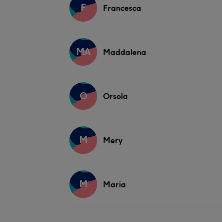
F
Francesca
MA
Maddalena
O
Orsola
M
Mery
M
Maria