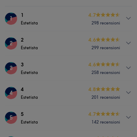
1
4.7
1
Estetista
298 recensioni
Servizi
2
4.6
2
Estetista
299 recensioni
Viso
Unghie
Depilazione
Servizi
3
4.6
3
Cosa dicono i nostri clienti di 1
Estetista
258 recensioni
Viso
Unghie
Depilazione
Buona attenzione ai dettagli
5
Servizi
4
4.8
4
Estetista
201 recensioni
Viso
Unghie
Depilazione
Servizi
5
4.7
5
Cosa dicono i nostri clienti di 3
Estetista
142 recensioni
Viso
Unghie
Depilazione
Competente
7