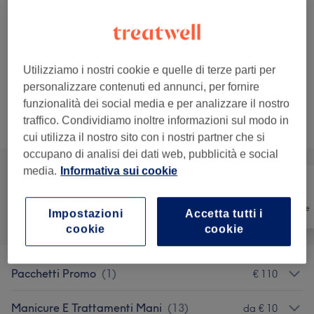
1 ora
Dettagli importanti del trattamento
€ 45
Manicure + Semipermanente
Seleziona
45 min
Utilizziamo i nostri cookie e quelle di terze parti per
Dettagli importanti del trattamento
personalizzare contenuti ed annunci, per fornire
funzionalità dei social media e per analizzare il nostro
traffico. Condividiamo inoltre informazioni sul modo in
Sfoglia la lista dei servizi
cui utilizza il nostro sito con i nostri partner che si
occupano di analisi dei dati web, pubblicità e social
media.
Informativa sui cookie
Tutti
Unghie
Depilazione
Impostazioni
Accetta tutti i
cookie
cookie
Pacchetti Promo
(
1
)
€ 110
Manicure E Trattamenti Mani
(
13
)
da € 10