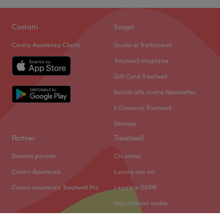
Contatti
Scopri
Centro Assistenza Clienti
Guida ai Trattamenti
Treatwell magazine
Gift Card Treatwell
Iscriviti alla nostra Newsletter
Il Glossario Treatwell
Sitemap
Partner
Treatwell
Diventa partner
Chi siamo
Centro Assistenza
Lavora con noi
Centro assistenza Treatwell Pro
Legale e GDPR
Impostazioni cookie