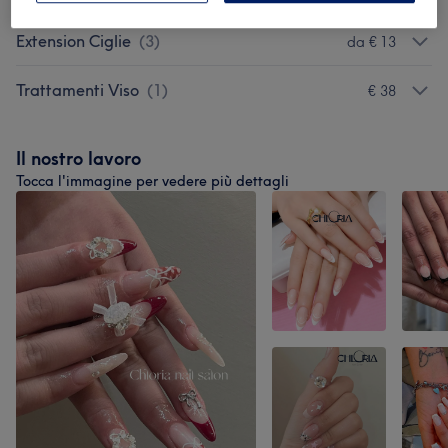
Extension Ciglie
(
3
)
da € 13
Trattamenti Viso
(
1
)
€ 38
Il nostro lavoro
Tocca l'immagine per vedere più dettagli