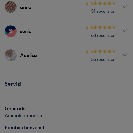
4.6
anna
51 recensioni
Servizi
4.6
S
sonia
63 recensioni
Unghie
Servizi
4.5
Adelisa
Portfolio
55 recensioni
Viso
Unghie
Depilazione
Servizi
Portfolio
Servizi
Unghie
Depilazione
Portfolio
Generale
Animali ammessi
Bambini benvenuti