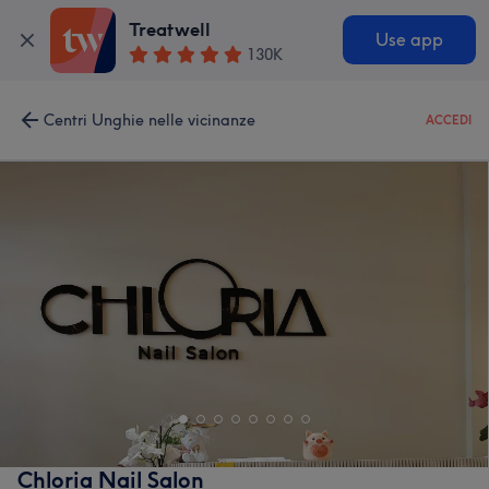
Treatwell
Use app
130K
Centri Unghie nelle vicinanze
ACCEDI
Chloria Nail Salon