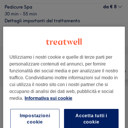
da
€ 8
Pedicure Spa
30 min - 55 min
Dettagli importanti del trattamento
Sfoglia la lista dei servizi
Utilizziamo i nostri cookie e quelle di terze parti per
personalizzare contenuti ed annunci, per fornire
funzionalità dei social media e per analizzare il nostro
Tutti
Unghie
Depilazione
traffico. Condividiamo inoltre informazioni sul modo in
cui utilizza il nostro sito con i nostri partner che si
occupano di analisi dei dati web, pubblicità e social
Manicure
(
9
)
da € 0,50
media.
Informativa sui cookie
Pedicure
(
5
)
da € 8
Impostazioni
Accetta tutti i
cookie
cookie
Epilazione A Cera
(
1
)
da € 5