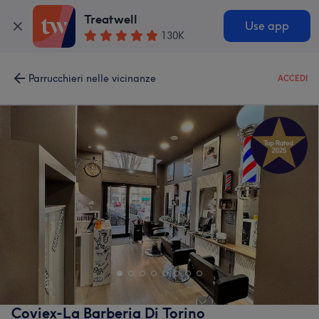
Treatwell
Use app
130K
Parrucchieri nelle vicinanze
ACCEDI
Coviex-La Barberia Di Torino