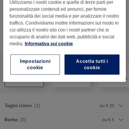
Utilizziamo i nostri cookie e quelle di terze parti per
Dettagli importanti del trattamento
personalizzare contenuti ed annunci, per fornire
€ 15
Modellatura Barba
Seleziona
funzionalità dei social media e per analizzare il nostro
15 min
traffico. Condividiamo inoltre informazioni sul modo in
Dettagli importanti del trattamento
cui utilizza il nostro sito con i nostri partner che si
occupano di analisi dei dati web, pubblicità e social
media.
Informativa sui cookie
Sfoglia la lista dei servizi
Impostazioni
Accetta tutti i
cookie
cookie
Tutti
Capelli
Depilazione
Taglio Uomo
(
3
)
da € 20
Barba
(
5
)
da € 5