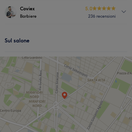
Servizi
Coviex
5.0
Barbiere
236 recensioni
Capelli
Servizi
Sul salone
Capelli
Depilazione
Cosa dicono i nostri clienti di Coviex
Esperto/a
6
Competente
5
Professionale
5
Buona attenzione ai dettagli
5