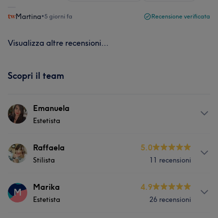
Martina
•
5 giorni fa
Recensione verificata
Visualizza altre recensioni...
Scopri il team
Emanuela
Estetista
Servizi
Raffaela
5.0
Stilista
11 recensioni
Capelli
Depilazione
Servizi
Marika
4.9
M
Estetista
26 recensioni
Capelli
Depilazione