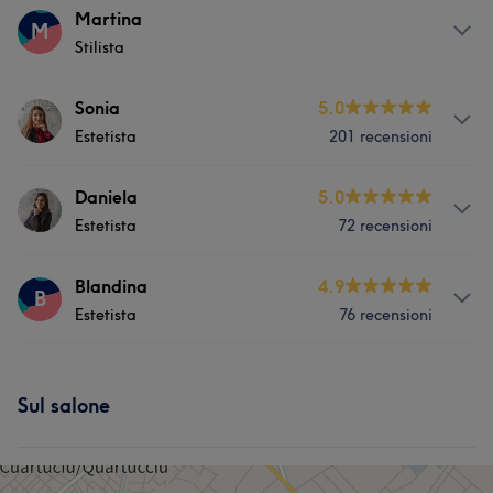
Servizi
Martina
M
Stilista
Unghie
Capelli
Depilazione
Servizi
Sonia
5.0
Estetista
201 recensioni
Capelli
Depilazione
Servizi
Daniela
5.0
Estetista
72 recensioni
Viso
Corpo
Unghie
Capelli
Servizi
Blandina
4.9
Massaggio
Depilazione
B
Estetista
76 recensioni
Unghie
Capelli
Depilazione
Servizi
Sul salone
Viso
Corpo
Unghie
Capelli
Massaggio
Depilazione