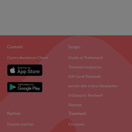
Contatti
Scopri
Centro Assistenza Clienti
Guida ai Trattamenti
Treatwell magazine
Gift Card Treatwell
Iscriviti alla nostra Newsletter
Il Glossario Treatwell
Sitemap
Partner
Treatwell
Diventa partner
Chi siamo