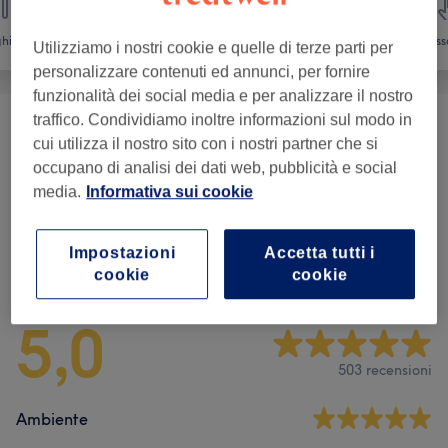
hie
Depilazione
Viso
Mass
Utilizziamo i nostri cookie e quelle di terze parti per
personalizzare contenuti ed annunci, per fornire
funzionalità dei social media e per analizzare il nostro
traffico. Condividiamo inoltre informazioni sul modo in
Epilazione
(
23
)
da € 5
cui utilizza il nostro sito con i nostri partner che si
occupano di analisi dei dati web, pubblicità e social
Epilazione Definitiva
(
27
)
da € 29
media.
Informativa sui cookie
Impostazioni
Accetta tutti i
Recensioni salone
cookie
cookie
5,0
503 recensioni
Ambiente