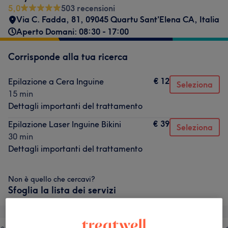
5,0
503 recensioni
Via C. Fadda, 81, 09045 Quartu Sant'Elena CA, Italia
Aperto Domani: 08:30 - 17:00
Corrisponde alla tua ricerca
€ 12
Epilazione a Cera Inguine
Seleziona
15 min
Dettagli importanti del trattamento
€ 39
Epilazione Laser Inguine Bikini
Seleziona
30 min
Dettagli importanti del trattamento
Non è quello che cercavi?
Sfoglia la lista dei servizi