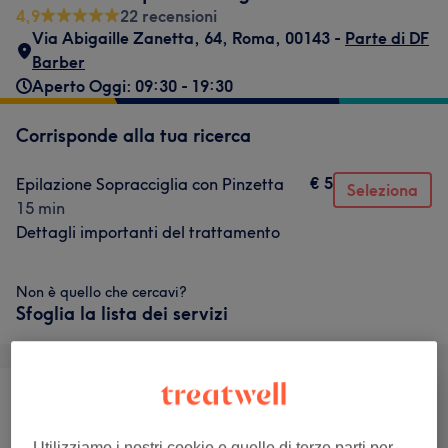
4,9
22 recensioni
Via Abigaille Zanetta, 64
,
Roma
,
00143 -
Parte di DF
Barber
Aperto Oggi: 09:30 - 19:30
Corrisponde alla tua ricerca
€ 5
Epilazione Sopracciglia con Pinzetta
Seleziona
15 min
Dettagli importanti del trattamento
Non è quello che cercavi?
Sfoglia la lista dei servizi
Tutti
Capelli
Viso
Utilizziamo i nostri cookie e quelle di terze parti per