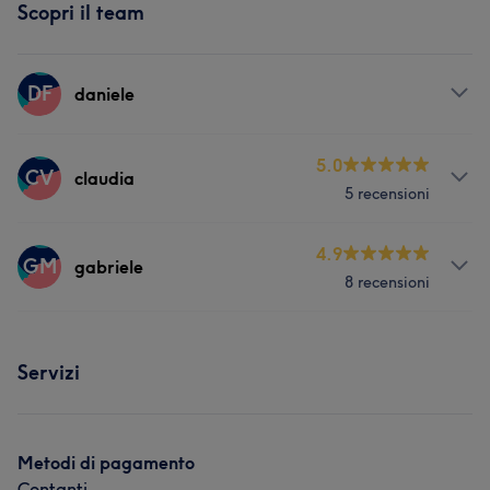
Scopri il team
DF
daniele
Servizi
5.0
CV
claudia
5 recensioni
Capelli
Servizi
4.9
GM
gabriele
8 recensioni
Viso
Capelli
Depilazione
Servizi
Servizi
Capelli
Metodi di pagamento
Contanti