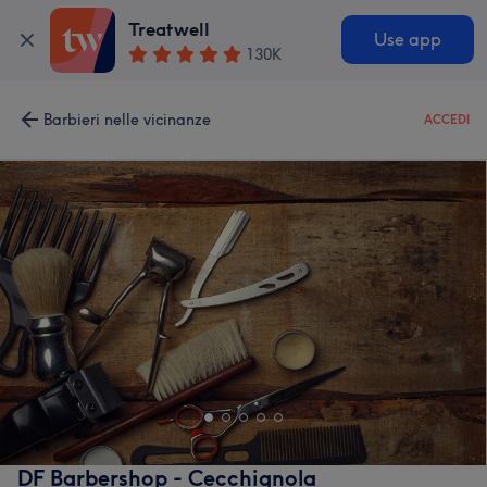
Treatwell
Use app
130K
Barbieri nelle vicinanze
ACCEDI
DF Barbershop - Cecchignola