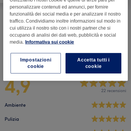
personalizzare contenuti ed annunci, per fornire
funzionalità dei social media e per analizzare il nostro
traffico. Condividiamo inoltre informazioni sul modo in
Depilazione Viso
(
1
)
€ 5
cui utilizza il nostro sito con i nostri partner che si
occupano di analisi dei dati web, pubblicità e social
Trattamenti Viso
(
1
)
€ 10
media.
Informativa sui cookie
Recensioni salone
Impostazioni
Accetta tutti i
cookie
cookie
4,9
22 recensioni
Ambiente
Pulizia