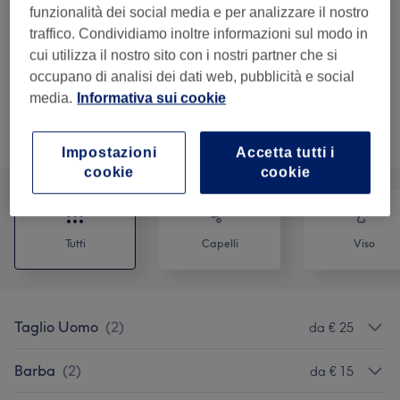
Dettagli importanti del trattamento
funzionalità dei social media e per analizzare il nostro
traffico. Condividiamo inoltre informazioni sul modo in
€ 15
Rifinitura Barba
Seleziona
cui utilizza il nostro sito con i nostri partner che si
30 min
occupano di analisi dei dati web, pubblicità e social
Dettagli importanti del trattamento
media.
Informativa sui cookie
Sfoglia la lista dei servizi
Impostazioni
Accetta tutti i
cookie
cookie
Tutti
Capelli
Viso
Taglio Uomo
(
2
)
da € 25
Barba
(
2
)
da € 15