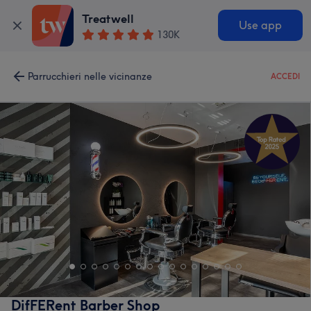
Treatwell
Use app
130K
Parrucchieri nelle vicinanze
ACCEDI
DifFERent Barber Shop