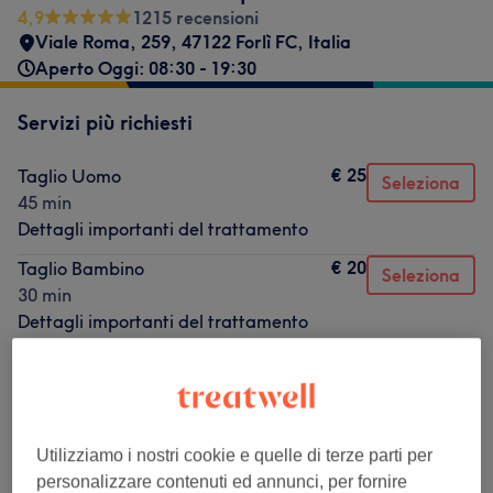
4,9
1215 recensioni
Viale Roma, 259, 47122 Forlì FC, Italia
Aperto Oggi: 08:30 - 19:30
Servizi più richiesti
€ 25
Taglio Uomo
Seleziona
45 min
Dettagli importanti del trattamento
€ 20
Taglio Bambino
Seleziona
30 min
Dettagli importanti del trattamento
€ 17
Trattamento Barba Luxury
Seleziona
30 min
Dettagli importanti del trattamento
€ 40
Taglio e Barba
Utilizziamo i nostri cookie e quelle di terze parti per
Seleziona
1 ora
personalizzare contenuti ed annunci, per fornire