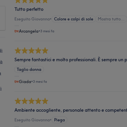
Tutto perfetto
Eseguito Giovanna
•
Colore e colpi di sole
Mostra tutto…
Arcangela
•
3 mesi fa
di
Sempre fantastici e molto professionali. È sempre un p
tà
Taglio donna
a
Giada
•
3 mesi fa
i
Ambiente accogliente, personale attento e competent
Eseguito Giovanna
•
Piega