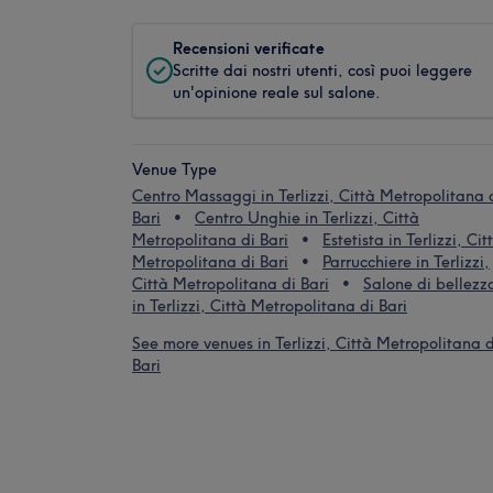
Recensioni verificate
Scritte dai nostri utenti, così puoi leggere
un'opinione reale sul salone.
Venue Type
Centro Massaggi in Terlizzi, Città Metropolitana 
Bari
Centro Unghie in Terlizzi, Città
Metropolitana di Bari
Estetista in Terlizzi, Cit
Metropolitana di Bari
Parrucchiere in Terlizzi,
Città Metropolitana di Bari
Salone di bellezz
in Terlizzi, Città Metropolitana di Bari
See more venues in Terlizzi, Città Metropolitana d
Bari