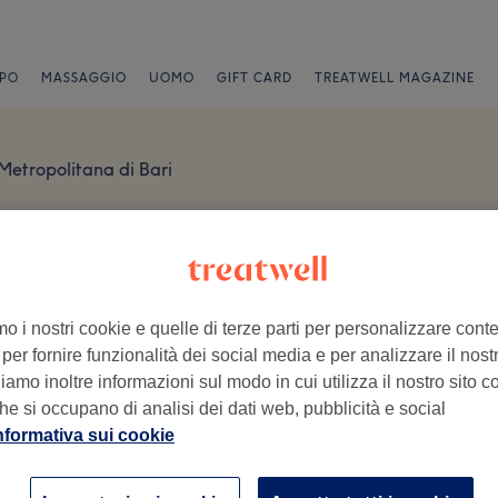
PO
MASSAGGIO
UOMO
GIFT CARD
TREATWELL MAGAZINE
 Metropolitana di Bari
mo i nostri cookie e quelle di terze parti per personalizzare cont
per fornire funzionalità dei social media e per analizzare il nostro
amo inoltre informazioni sul modo in cui utilizza il nostro sito co
he si occupano di analisi dei dati web, pubblicità e social
ro visita.
nformativa sui cookie
Ambiente
St