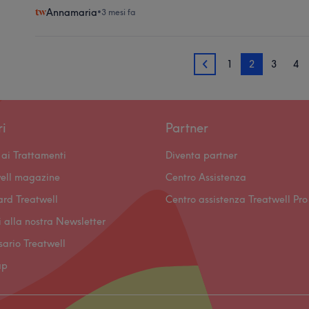
Annamaria
•
3 mesi fa
1
2
3
4
1
ri
Partner
ai Trattamenti
Diventa partner
ell magazine
Centro Assistenza
ard Treatwell
Centro assistenza Treatwell Pro
ti alla nostra Newsletter
ssario Treatwell
ap