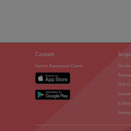
Contatti
Scop
Centro Assistenza Clienti
Guida 
Treatw
Gift C
Iscrivi
Il Glo
Sitem