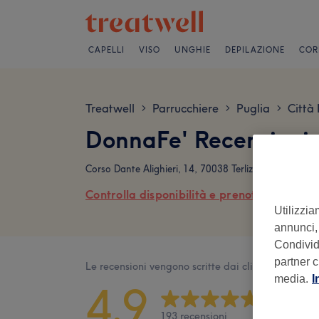
CAPELLI
VISO
UNGHIE
DEPILAZIONE
COR
Treatwell
Parrucchiere
Puglia
Città
>
>
>
DonnaFe' Recensioni
Corso Dante Alighieri, 14, 70038 Terlizzi BA, Italia
Controlla disponibilità e prenota online
Utilizzia
annunci, 
Condividi
partner c
Le recensioni vengono scritte dai clienti dopo la lo
media.
I
4,9
193 recensioni