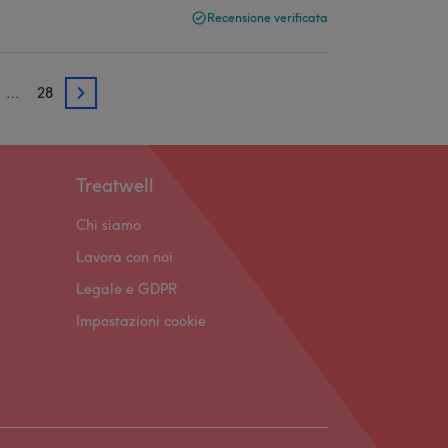
Recensione verificata
…
28
3
Treatwell
Chi siamo
Lavora con noi
Legale e GDPR
Impostazioni cookie