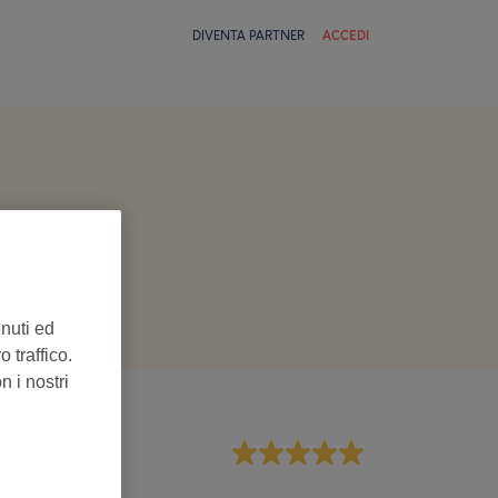
DIVENTA PARTNER
ACCEDI
enuti ed
 traffico.
n i nostri
aff