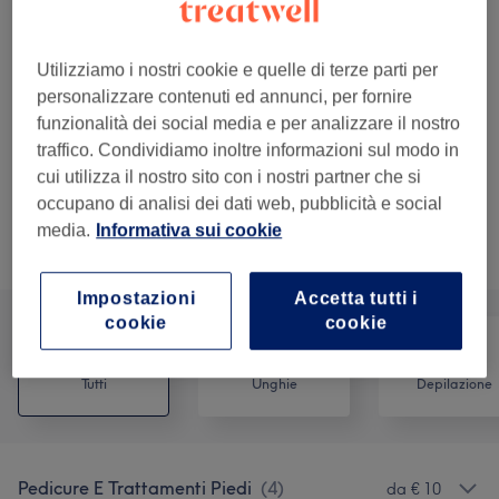
€ 30
Pressoterapia
Seleziona
45 min
Dettagli importanti del trattamento
Utilizziamo i nostri cookie e quelle di terze parti per
personalizzare contenuti ed annunci, per fornire
€ 8
epilazione labbro superiore e
Seleziona
funzionalità dei social media e per analizzare il nostro
sopracciglia
traffico. Condividiamo inoltre informazioni sul modo in
15 min
cui utilizza il nostro sito con i nostri partner che si
Dettagli importanti del trattamento
occupano di analisi dei dati web, pubblicità e social
media.
Informativa sui cookie
Sfoglia la lista dei servizi
Impostazioni
Accetta tutti i
cookie
cookie
Tutti
Unghie
Depilazione
Pedicure E Trattamenti Piedi
(
4
)
da € 10