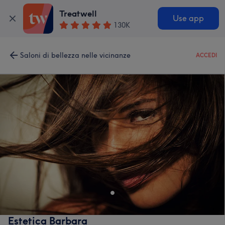
Treatwell
Use app
130K
Saloni di bellezza nelle vicinanze
ACCEDI
Estetica Barbara