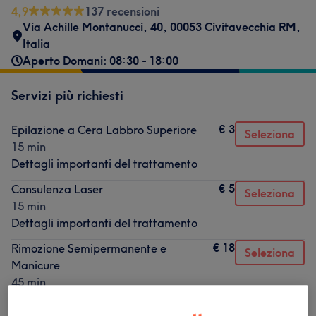
4,9
137 recensioni
Via Achille Montanucci, 40, 00053 Civitavecchia RM,
Italia
Aperto Domani: 08:30 - 18:00
Servizi più richiesti
€ 3
Epilazione a Cera Labbro Superiore
Seleziona
15 min
Dettagli importanti del trattamento
€ 5
Consulenza Laser
Seleziona
15 min
Dettagli importanti del trattamento
€ 18
Rimozione Semipermanente e
Seleziona
Manicure
45 min
Dettagli importanti del trattamento