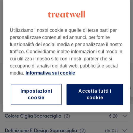
15 min
Dettagli importanti del trattamento
€ 7
Applicazione Smalto Piedi
Seleziona
15 min
Utilizziamo i nostri cookie e quelle di terze parti per
Dettagli importanti del trattamento
personalizzare contenuti ed annunci, per fornire
funzionalità dei social media e per analizzare il nostro
traffico. Condividiamo inoltre informazioni sul modo in
Sfoglia la lista dei servizi
cui utilizza il nostro sito con i nostri partner che si
occupano di analisi dei dati web, pubblicità e social
media.
Informativa sui cookie
Tutti
Unghie
Depilazione
Impostazioni
Accetta tutti i
cookie
cookie
Colore Ciglia Sopracciglia
(
2
)
€ 20
Definizione E Design Sopracciglia
(
2
)
da € 5