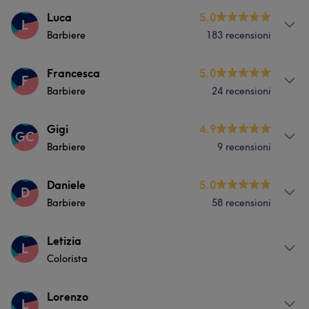
Servizi
Luca
5.0
L
Barbiere
183 recensioni
Viso
Capelli
Depilazione
Servizi
Francesca
5.0
F
Cosa dicono i nostri clienti di Erika
Barbiere
24 recensioni
Capelli
Depilazione
Buona attenzione ai dettagli
5
Eccezionale
5
Servizi
Gigi
4.9
GC
Barbiere
9 recensioni
Capelli
Servizi
Daniele
5.0
D
Barbiere
58 recensioni
Capelli
Servizi
Letizia
L
Colorista
Viso
Capelli
Depilazione
Servizi
Lorenzo
L