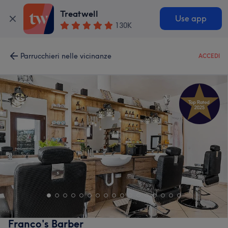
Treatwell
Use app
130K
Parrucchieri nelle vicinanze
ACCEDI
Franco's Barber