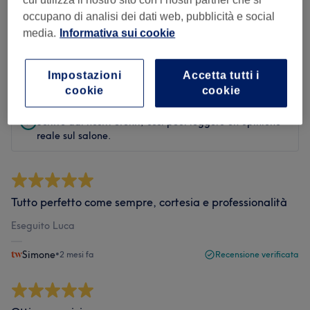
occupano di analisi dei dati web, pubblicità e social
Filtra le recensioni
media.
Informativa sui cookie
Valutazione
Filtra per valutazione
Impostazioni
Accetta tutti i
cookie
cookie
Recensioni verificate
Scritte dai nostri utenti, così puoi leggere un'opinione
reale sul salone.
Tutto perfetto come sempre, cortesia e professionalità
Eseguito Luca
Simone
•
2 mesi fa
Recensione verificata