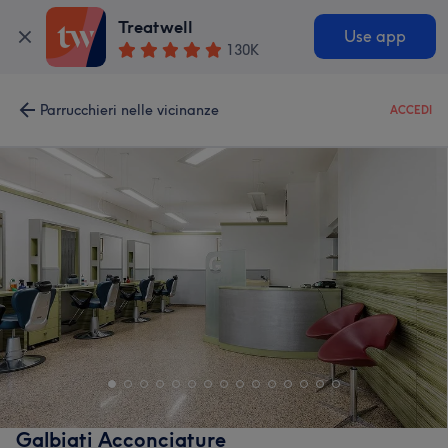
Treatwell
Use app
130K
Parrucchieri nelle vicinanze
ACCEDI
Galbiati Acconciature