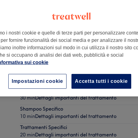
mo i nostri cookie e quelle di terze parti per personalizzare cont
per fornire funzionalità dei social media e per analizzare il nostro
2
amo inoltre informazioni sul modo in cui utilizza il nostro sito co
he si occupano di analisi dei dati web, pubblicità e social
nformativa sui cookie
Colore
1 ora 15 min
Dettagli importanti del trattamento
Impostazioni cookie
Accetta tutti i cookie
Piega
30 min
Dettagli importanti del trattamento
Shampoo Specifico
10 min
Dettagli importanti del trattamento
Trattamenti Specifici
20 min
Dettagli importanti del trattamento