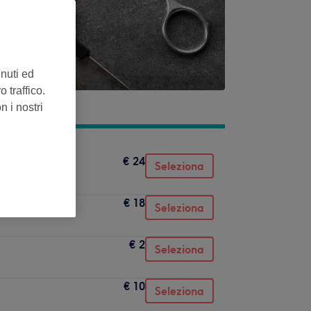
enuti ed
 traffico.
n i nostri
€ 24
Seleziona
€ 18
Seleziona
€ 2
Seleziona
€ 10
Seleziona