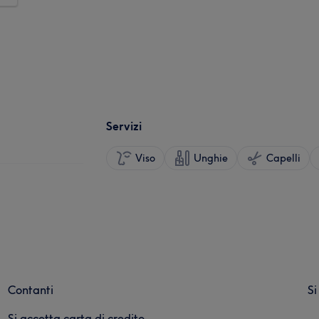
Servizi
Viso
Unghie
Capelli
Contanti
Si
Si accetta carta di credito