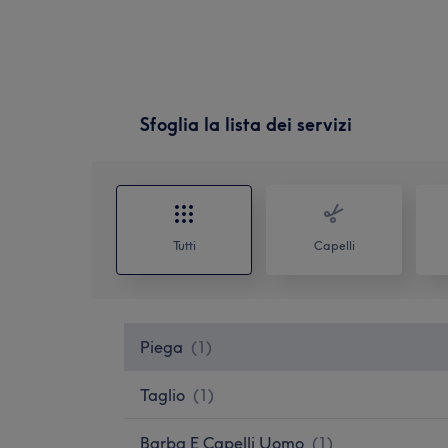
Sfoglia la lista dei servizi
Tutti
Capelli
Piega
(
1
)
Taglio
(
1
)
Barba E Capelli Uomo
(
1
)