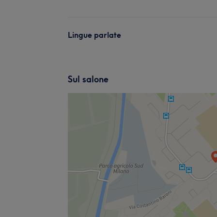
Lingue parlate
Sul salone