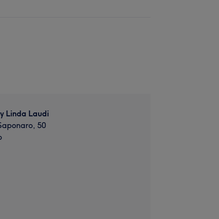
By Linda Laudi
Saponaro, 50
o