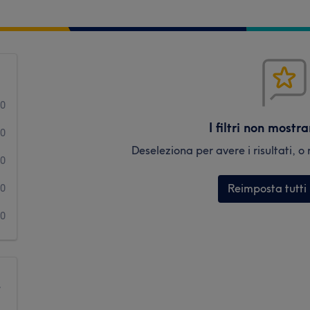
0
I filtri non mostr
0
Deseleziona per avere i risultati, o r
0
Reimposta tutti i 
0
0
e