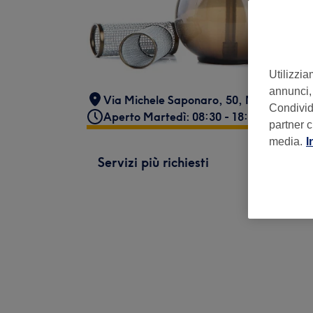
Utilizzia
annunci, 
Via Michele Saponaro, 50
,
Milano
,
2014
Condividi
Aperto Martedì: 08:30 - 18:30
partner c
media.
I
Servizi più richiesti