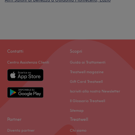
Altri Saloni di bellezza a Guidonia Montecelio, Lazio
Contatti
Scopri
Centro Assistenza Clienti
Guida ai Trattamenti
Treatwell magazine
Gift Card Treatwell
Iscriviti alla nostra Newsletter
Il Glossario Treatwell
Sitemap
Partner
Treatwell
Diventa partner
Chi siamo