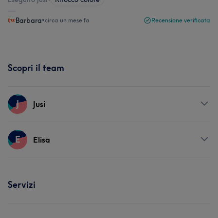
Barbara
•
circa un mese fa
Recensione verificata
Scopri il team
J
Jusi
Servizi
E
Elisa
Capelli
Servizi
Servizi
Capelli