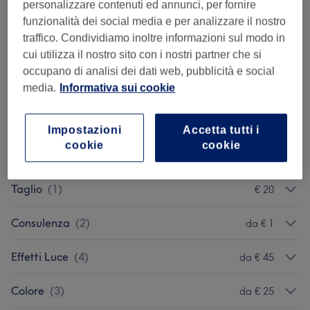
personalizzare contenuti ed annunci, per fornire
Dettagli importanti del trattamento
funzionalità dei social media e per analizzare il nostro
€ 1
Consulenza balayage
Seleziona
traffico. Condividiamo inoltre informazioni sul modo in
5 min
cui utilizza il nostro sito con i nostri partner che si
Dettagli importanti del trattamento
occupano di analisi dei dati web, pubblicità e social
media.
Informativa sui cookie
Sfoglia la lista dei servizi
Impostazioni
Accetta tutti i
cookie
cookie
Piega
(
1
)
da € 15
Taglio
(
1
)
€ 20
Consulenza
(
2
)
da € 1
Effetti Luce
(
4
)
da € 45
Colore
(
3
)
da € 25