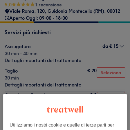
5,0
1 recensione
Viale Roma, 120
,
Guidonia Montecelio (RM)
,
00012
Aperto Oggi: 09:00 - 18:00
Servizi più richiesti
da
€ 15
Asciugatura
30 min - 40 min
Dettagli importanti del trattamento
€ 20
Taglio
Seleziona
30 min
Dettagli importanti del trattamento
€ 5
Consulenza Extension
Seleziona
15 min
Dettagli importanti del trattamento
€ 25
Colore Radice
Seleziona
Utilizziamo i nostri cookie e quelle di terze parti per
45 min