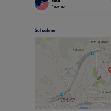
Elisa
E
Estetista
Sul salone