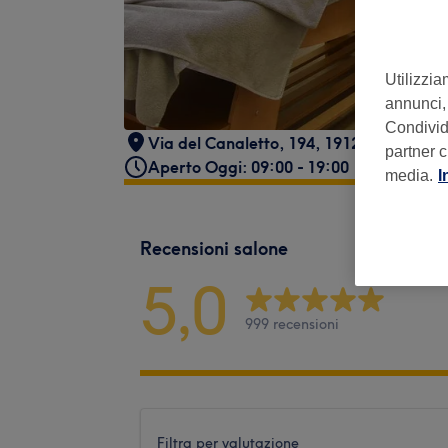
Utilizzia
annunci, 
Condividi
Via del Canaletto, 194, 19126 La Spezia 
partner c
Aperto Oggi: 09:00 - 19:00
media.
I
Recensioni salone
5,0
999 recensioni
Filtra per valutazione