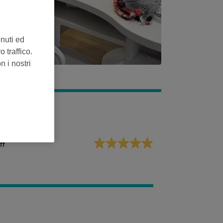
enuti ed
 traffico.
n i nostri
ff