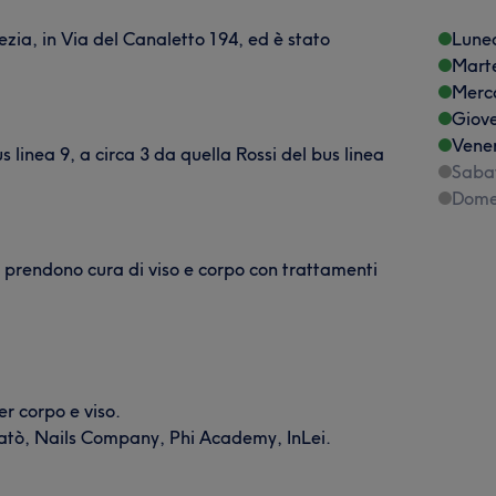
ezia, in Via del Canaletto 194, ed è stato
Lune
Mart
Merc
Giov
Vene
s linea 9, a circa 3 da quella Rossi del bus linea
Saba
Dome
i prendono cura di viso e corpo con trattamenti
per corpo e viso.
e Jatò, Nails Company, Phi Academy, InLei.