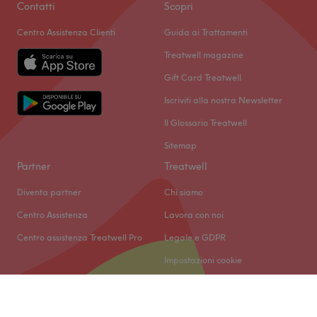
Contatti
Scopri
Centro Assistenza Clienti
Guida ai Trattamenti
Treatwell magazine
Gift Card Treatwell
Iscriviti alla nostra Newsletter
Il Glossario Treatwell
Sitemap
Partner
Treatwell
Diventa partner
Chi siamo
Centro Assistenza
Lavora con noi
Centro assistenza Treatwell Pro
Legale e GDPR
Impostazioni cookie
© 2026 Treatwell IT s.r.l.