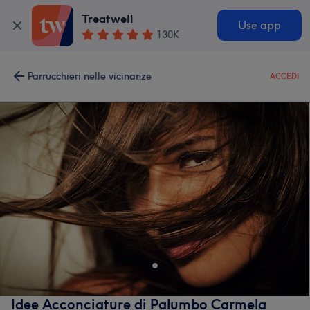
Treatwell
Use app
130K
Parrucchieri nelle vicinanze
ACCEDI
Idee Acconciature di Palumbo Carmela