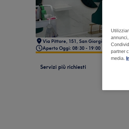
Utilizzia
annunci, 
Via Pittore, 151
,
San Giorgio a Creman
Condividi
Aperto Oggi: 08:30 - 19:00
partner c
media.
I
Servizi più richiesti