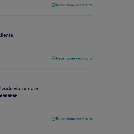
Recensione verificata
liente
Recensione verificata
!!vado via sempre
❤️❤️❤️❤️
Recensione verificata