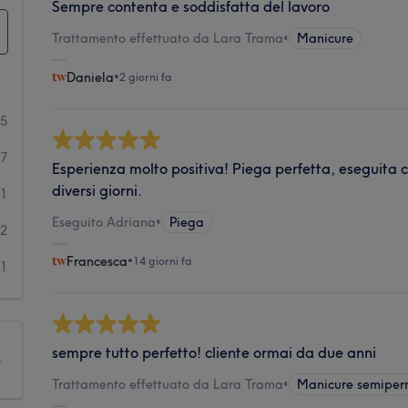
Sempre contenta e soddisfatta del lavoro
Trattamento effettuato da Lara Trama
•
Manicure
Daniela
•
2 giorni fa
05
7
Esperienza molto positiva! Piega perfetta, eseguita 
diversi giorni.
1
Eseguito Adriana
•
Piega
2
Francesca
•
14 giorni fa
1
sempre tutto perfetto! cliente ormai da due anni
e
Trattamento effettuato da Lara Trama
•
Manicure semipe