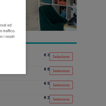
enuti ed
 traffico.
n i nostri
€ 3
Seleziona
€ 8
Seleziona
€ 5
Seleziona
€ 2
Seleziona