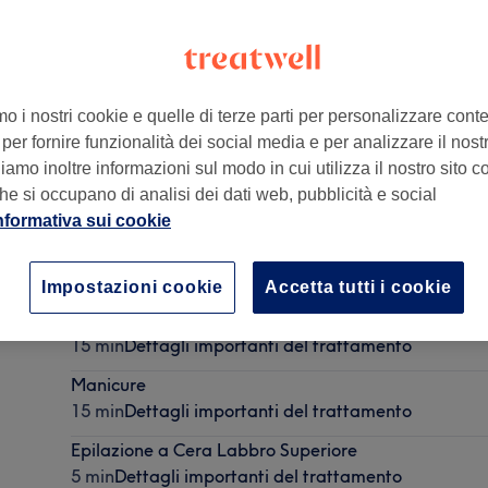
mo i nostri cookie e quelle di terze parti per personalizzare cont
per fornire funzionalità dei social media e per analizzare il nostro
o NA
,
80046
amo inoltre informazioni sul modo in cui utilizza il nostro sito co
he si occupano di analisi dei dati web, pubblicità e social
nformativa sui cookie
Epilazione a Cera Sopracciglia
10 min
Dettagli importanti del trattamento
Impostazioni cookie
Accetta tutti i cookie
Epilazione a Cera Inguine
15 min
Dettagli importanti del trattamento
Manicure
15 min
Dettagli importanti del trattamento
Epilazione a Cera Labbro Superiore
5 min
Dettagli importanti del trattamento