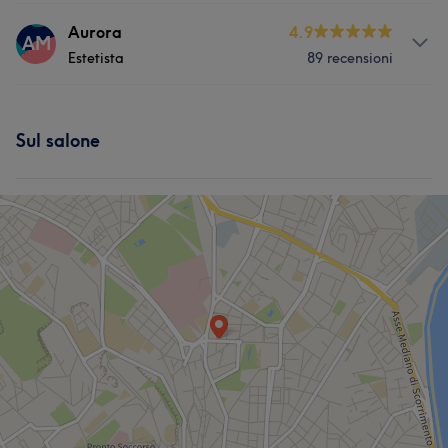
Servizi
Aurora
4.9
AM
Estetista
89 recensioni
Viso
Unghie
Servizi
Sul salone
Viso
Unghie
Depilazione
Medicina Estetica