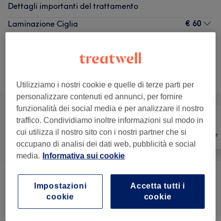
Dettagli importanti del trattamento
€ 60
Laminazione Ciglia
45 min - 1 ora
Dettagli importanti del trattamento
Sfoglia la lista dei servizi
Utilizziamo i nostri cookie e quelle di terze parti per
personalizzare contenuti ed annunci, per fornire
funzionalità dei social media e per analizzare il nostro
traffico. Condividiamo inoltre informazioni sul modo in
cui utilizza il nostro sito con i nostri partner che si
Tutti
Unghie
Depilazione
occupano di analisi dei dati web, pubblicità e social
media.
Informativa sui cookie
Extension Ciglia E Lash Lift
(
24
)
da € 25
Impostazioni
Accetta tutti i
cookie
cookie
Definizione E Design Sopracciglia
(
8
)
da € 13