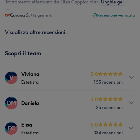
Trattamento effettuato da Elisa Cappicciola
•
Unghie gel
Corona S.
•
12 giorni fa
Recensione verificata
Visualizza altre recensioni...
Scopri il team
Viviana
5.0
V
Estetista
155 recensioni
Servizi
5.0
DM
Daniela
25 recensioni
Viso
Depilazione
Medicina Estetica
Servizi
Elisa
5.0
EC
Estetista
334 recensioni
Viso