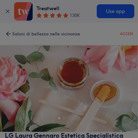
Treatwell
Use app
130K
Saloni di bellezza nelle vicinanze
ACCEDI
LG Laura Gennaro Estetica Specialistica