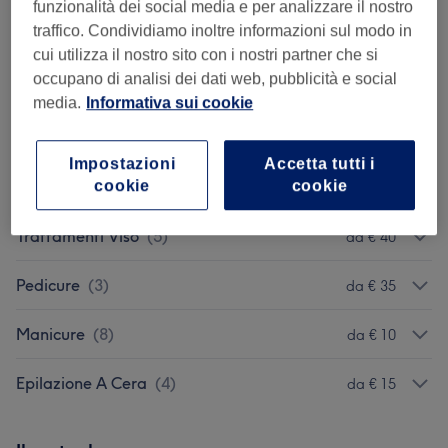
funzionalità dei social media e per analizzare il nostro
traffico. Condividiamo inoltre informazioni sul modo in
Consulenza
(
2
)
da € 1
cui utilizza il nostro sito con i nostri partner che si
occupano di analisi dei dati web, pubblicità e social
Massaggi
(
4
)
da € 30
media.
Informativa sui cookie
Trattamenti Corpo
(
3
)
da € 20
Impostazioni
Accetta tutti i
Ciglia E Sopracciglia
(
3
)
cookie
cookie
da € 40
Trattamenti Viso
(
5
)
da € 40
Pedicure
(
3
)
da € 35
Manicure
(
8
)
da € 10
Epilazione A Cera
(
4
)
da € 15