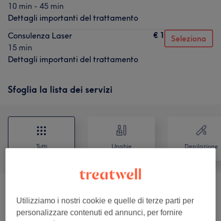
10 min - 45 min
Dettagli importanti del trattamento
€ 1
Consulenza Laser
Seleziona
15 min
Dettagli importanti del trattamento
Sfoglia la lista dei servizi
Tutti
Unghie
Depilazione
Epilazione Permanente
(
2
)
da € 25
Utilizziamo i nostri cookie e quelle di terze parti per
personalizzare contenuti ed annunci, per fornire
Trucco
(
2
)
da € 150