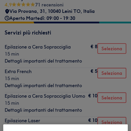
4,9
71 recensioni
Via Provana, 31, 10040 Leini TO, Italia
Aperto Martedì: 09:00 - 19:30
Servizi più richiesti
€ 8
Epilazione a Cera Sopracciglia
Seleziona
15 min
Dettagli importanti del trattamento
€ 5
Extra French
Seleziona
15 min
Dettagli importanti del trattamento
€ 10
Epilazione a Cera Sopracciglia Uomo
Seleziona
15 min
Dettagli importanti del trattamento
€ 10
Epilazione Laser
Seleziona
15 min