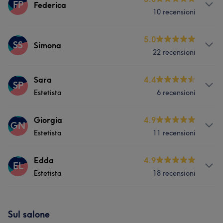
FP
Federica
10 recensioni
Servizi
5.0
SS
Simona
22 recensioni
Viso
Unghie
Capelli
Massaggio
Servizi
Sara
4.4
Depilazione
SP
Estetista
6 recensioni
Viso
Corpo
Unghie
Capelli
Servizi
Giorgia
4.9
Massaggio
Depilazione
GN
Estetista
11 recensioni
Viso
Corpo
Unghie
Capelli
Servizi
Edda
4.9
Massaggio
Depilazione
EL
Estetista
18 recensioni
Viso
Corpo
Unghie
Capelli
Servizi
Massaggio
Depilazione
Sul salone
Viso
Corpo
Unghie
Capelli