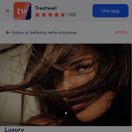
Treatwell
Use app
130K
Saloni di bellezza nelle vicinanze
ACCEDI
Luxury