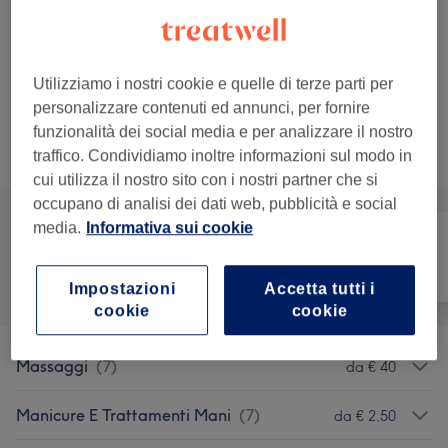
Dettagli importanti del trattamento
€ 10
Epilazione Laser Diodo
Seleziona
15 min
Utilizziamo i nostri cookie e quelle di terze parti per
Dettagli importanti del trattamento
personalizzare contenuti ed annunci, per fornire
funzionalità dei social media e per analizzare il nostro
Sfoglia la lista dei servizi
traffico. Condividiamo inoltre informazioni sul modo in
cui utilizza il nostro sito con i nostri partner che si
occupano di analisi dei dati web, pubblicità e social
media.
Informativa sui cookie
Tutti
Capelli
Unghie
Impostazioni
Accetta tutti i
cookie
cookie
Massaggi
(
7
)
da € 40
Manicure E Trattamenti Mani
(
7
)
da € 2,50