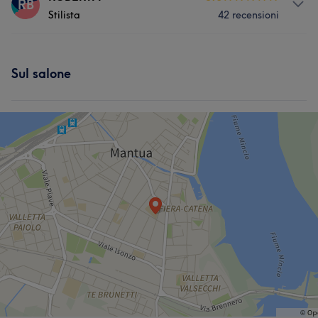
RB
Stilista
42 recensioni
Capelli
Servizi
Sul salone
Corpo
Capelli