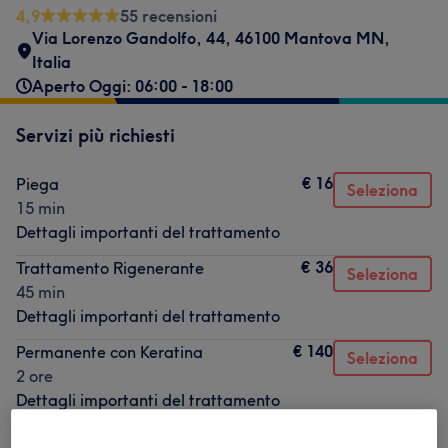
4,9
55 recensioni
Via Lorenzo Gandolfo, 44, 46100 Mantova MN,
Italia
Aperto Oggi: 06:00 - 18:00
Servizi più richiesti
€ 16
Piega
Seleziona
15 min
Dettagli importanti del trattamento
€ 36
Trattamento Rigenerante
Seleziona
45 min
Dettagli importanti del trattamento
€ 140
Permanente con Keratina
Seleziona
2 ore
Dettagli importanti del trattamento
€ 180
Stiratura alla Cheratina
Seleziona