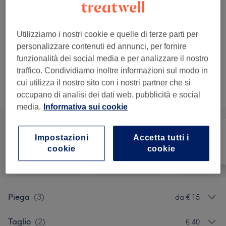
2 ore 45 min
Dettagli importanti del trattamento
Utilizziamo i nostri cookie e quelle di terze parti per
€ 150
Decolorazione + Tonalizzante
Seleziona
personalizzare contenuti ed annunci, per fornire
2 ore 45 min
funzionalità dei social media e per analizzare il nostro
Dettagli importanti del trattamento
traffico. Condividiamo inoltre informazioni sul modo in
cui utilizza il nostro sito con i nostri partner che si
Sfoglia la lista dei servizi
occupano di analisi dei dati web, pubblicità e social
media.
Informativa sui cookie
Impostazioni
Accetta tutti i
cookie
cookie
Tutti
Capelli
Corpo
Piega
(
3
)
da € 15
Taglio
(
2
)
€ 40