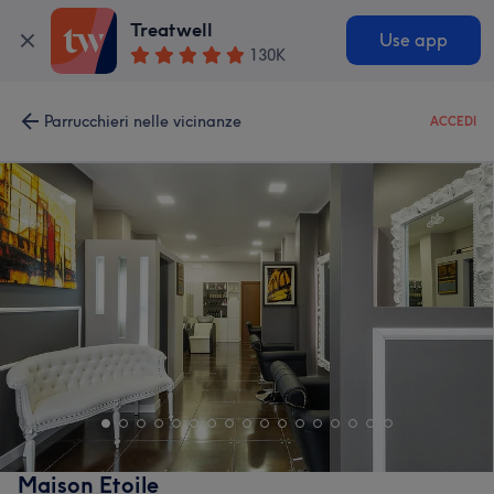
Treatwell
Use app
130K
Parrucchieri nelle vicinanze
ACCEDI
Maison Etoile