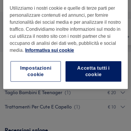
Sfoglia la lista dei servizi
Utilizziamo i nostri cookie e quelle di terze parti per
personalizzare contenuti ed annunci, per fornire
funzionalità dei social media e per analizzare il nostro
traffico. Condividiamo inoltre informazioni sul modo in
cui utilizza il nostro sito con i nostri partner che si
Tutti
Capelli
Depilazione
occupano di analisi dei dati web, pubblicità e social
media.
Informativa sui cookie
Taglio Uomo
(
4
)
da € 30
Impostazioni
Accetta tutti i
cookie
cookie
Barba
(
3
)
da € 18
Taglio Bambini E Teenager
(
1
)
€ 20
Trattamenti Per Cute E Capello
(
1
)
€ 10
Recensioni salone