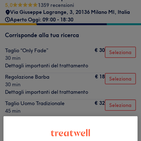
5,0
1359 recensioni
Via Giuseppe Lagrange, 3, 20136 Milano MI, Italia
Aperto Oggi: 09:00 - 18:30
Corrisponde alla tua ricerca
€ 30
Taglio “Only Fade”
Seleziona
30 min
Dettagli importanti del trattamento
€ 18
Regolazione Barba
Seleziona
30 min
Dettagli importanti del trattamento
€ 32
Taglio Uomo Tradizionale
Seleziona
45 min
Dettagli importanti del trattamento
Non è quello che cercavi?