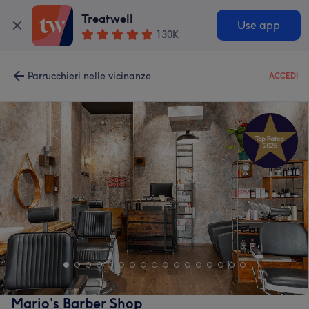
Treatwell
Use app
130K
Parrucchieri nelle vicinanze
ACCEDI
Mario's Barber Shop