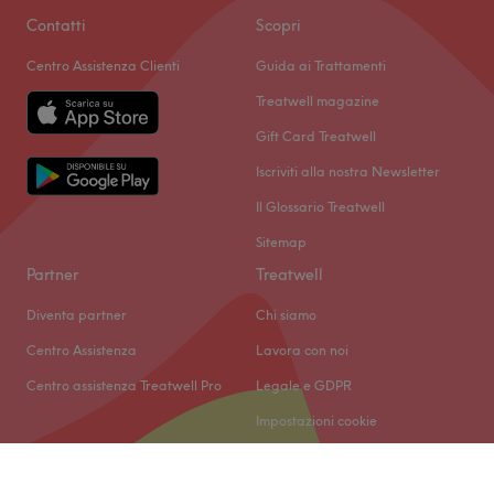
Contatti
Scopri
Centro Assistenza Clienti
Guida ai Trattamenti
Treatwell magazine
Gift Card Treatwell
Iscriviti alla nostra Newsletter
Il Glossario Treatwell
Sitemap
Partner
Treatwell
Diventa partner
Chi siamo
Centro Assistenza
Lavora con noi
Centro assistenza Treatwell Pro
Legale e GDPR
Impostazioni cookie