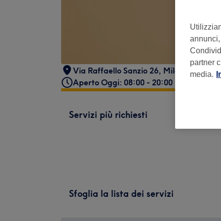
Utilizzia
annunci, 
Condividi
partner c
Via Raffaello Sanzio 26
,
Milano
,
20149
media.
I
Aperto Oggi: 08:00 - 20:00
Servizi più richiesti
Sfoglia la lista dei servizi