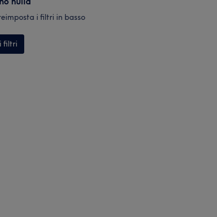
ano nulla
eimposta i filtri in basso
filtri