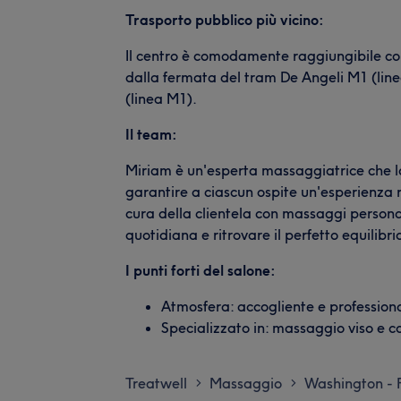
Trasporto pubblico più vicino:
Il centro è comodamente raggiungibile con i
dalla fermata del tram De Angeli M1 (line
(linea M1).
Il team:
Miriam è un'esperta massaggiatrice che l
garantire a ciascun ospite un'esperienza r
cura della clientela con massaggi personali
quotidiana e ritrovare il perfetto equilibrio
I punti forti del salone:
Atmosfera: accogliente e profession
Specializzato in: massaggio viso e c
Treatwell
Massaggio
Washington - 
>
>