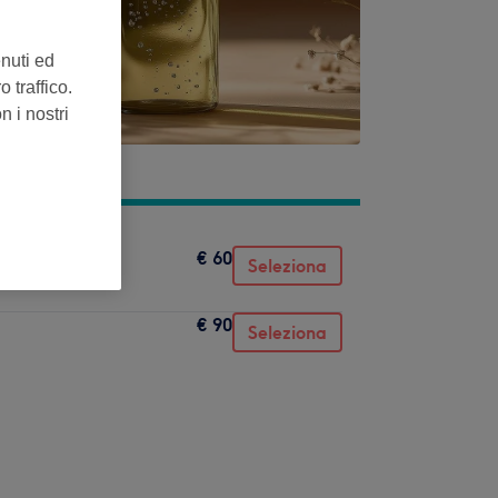
enuti ed
 traffico.
n i nostri
€ 60
Seleziona
€ 90
Seleziona