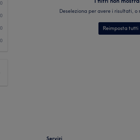
I filtri non mostr
0
Deseleziona per avere i risultati, o r
0
Reimposta tutti i 
0
0
e
Servizi