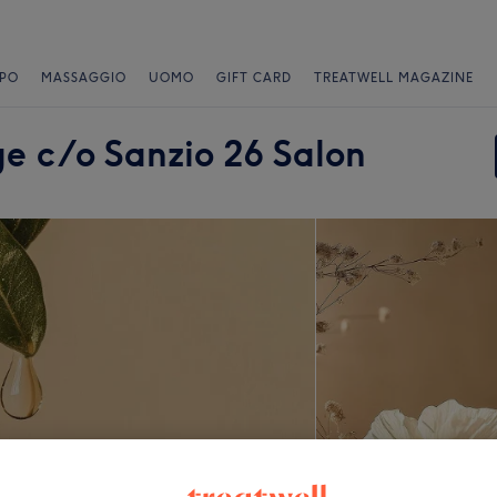
PO
MASSAGGIO
UOMO
GIFT CARD
TREATWELL MAGAZINE
e c/o Sanzio 26 Salon