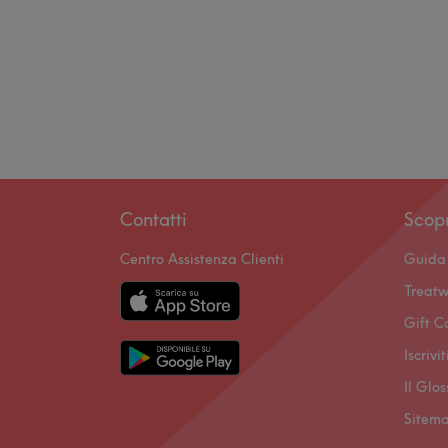
Contatti
Scop
Centro Assistenza Clienti
Guida 
Treatw
Gift C
Iscrivi
Il Glo
Sitem