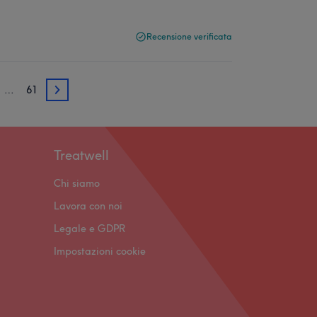
Recensione verificata
…
61
3
Treatwell
Chi siamo
Lavora con noi
Legale e GDPR
Impostazioni cookie