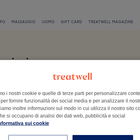
PO
MASSAGGIO
UOMO
GIFT CARD
TREATWELL MAGAZINE
nsioni
talia
mo i nostri cookie e quelle di terze parti per personalizzare cont
per fornire funzionalità dei social media e per analizzare il nostro
amo inoltre informazioni sul modo in cui utilizza il nostro sito co
he si occupano di analisi dei dati web, pubblicità e social
ro visita.
nformativa sui cookie
Ambiente
St