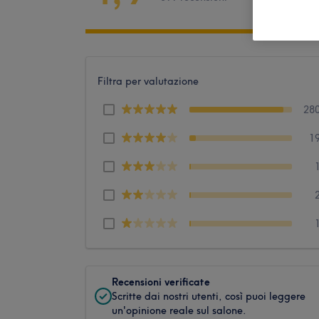
Filtra per valutazione
28
1
Recensioni verificate
Scritte dai nostri utenti, così puoi leggere
un'opinione reale sul salone.