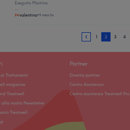
Eseguito Martina
valentina
•
9 mesi fa
1
2
3
4
1
ri
Partner
ai Trattamenti
Diventa partner
ell magazine
Centro Assistenza
ard Treatwell
Centro assistenza Treatwell Pro
ti alla nostra Newsletter
ssario Treatwell
ap