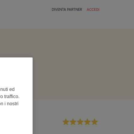
DIVENTA PARTNER
ACCEDI
enuti ed
 traffico.
n i nostri
aff