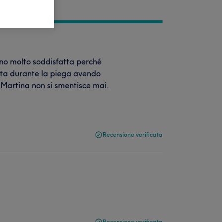
no molto soddisfatta perché
enta durante la piega avendo
i Martina non si smentisce mai.
Recensione verificata
Recensione verificata