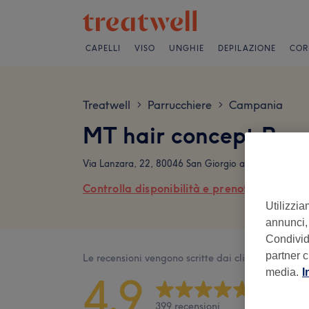
CAPELLI
VISO
UNGHIE
DEPILAZIONE
COR
Treatwell
Parrucchiere
Campania
>
>
MT hair concept Rece
Via Lanzara, 22, 80046 San Giorgio a Cremano NA, I
Controlla disponibilità e prenota online
Utilizzia
annunci, 
Condividi
partner c
Le recensioni vengono scritte dai clienti dopo la lo
media.
I
4,9
399 recensioni