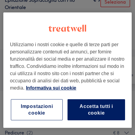
Epilazione Sopracciglia con Filo
Seleziona
Orientale
20 min
Dettagli importanti del trattamento
Sfoglia la lista dei servizi
Utilizziamo i nostri cookie e quelle di terze parti per
personalizzare contenuti ed annunci, per fornire
funzionalità dei social media e per analizzare il nostro
traffico. Condividiamo inoltre informazioni sul modo in
cui utilizza il nostro sito con i nostri partner che si
Tutti
Unghie
Depilazione
occupano di analisi dei dati web, pubblicità e social
media.
Informativa sui cookie
Epilazione
(
3
)
da € 6
Impostazioni
Accetta tutti i
cookie
cookie
Manicure
(
2
)
€ 8
Pedicure
(
2
)
€ 8