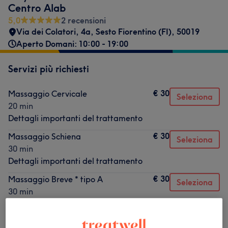
Centro Alab
5,0
2 recensioni
Via dei Colatori, 4a
,
Sesto Fiorentino (FI)
,
50019
Aperto Domani: 10:00 - 19:00
Servizi più richiesti
€ 30
Massaggio Cervicale
Seleziona
20 min
Dettagli importanti del trattamento
€ 30
Massaggio Schiena
Seleziona
30 min
Dettagli importanti del trattamento
€ 30
Massaggio Breve * tipo A
Seleziona
30 min
Dettagli importanti del trattamento
€ 30
Counseling Pro Bono
Seleziona