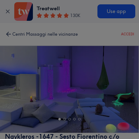
Treatwell
Use app
130K
Centri Massaggi nelle vicinanze
ACCEDI
Naykleros -1647 - Sesto Fiorentino c/o