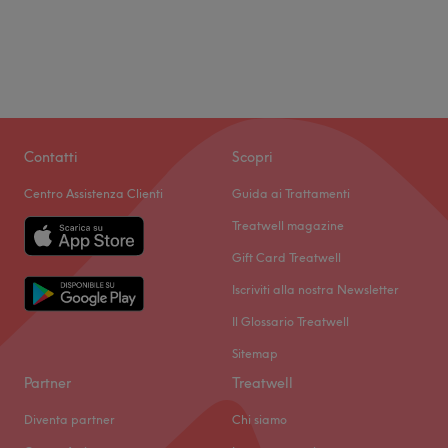
Contatti
Scopri
Centro Assistenza Clienti
Guida ai Trattamenti
Treatwell magazine
Gift Card Treatwell
Iscriviti alla nostra Newsletter
Il Glossario Treatwell
Sitemap
Partner
Treatwell
Diventa partner
Chi siamo