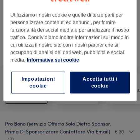
1 ora
Dettagli importanti del trattamento
Utilizziamo i nostri cookie e quelle di terze parti per
€ 30
Massaggio Generico Pro Bono
personalizzare contenuti ed annunci, per fornire
Seleziona
1 ora
funzionalità dei social media e per analizzare il nostro
Dettagli importanti del trattamento
traffico. Condividiamo inoltre informazioni sul modo in
cui utilizza il nostro sito con i nostri partner che si
occupano di analisi dei dati web, pubblicità e social
Sfoglia la lista dei servizi
media.
Informativa sui cookie
Impostazioni
Accetta tutti i
cookie
cookie
Counselling &
Tutti
Massaggio
Olistico
Pro Bono (servizio Offerto Solo Dietro Sponsor,
Prima Di Sponsorizzare Contattare Via Email)
€ 30
(
2
)