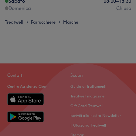
Sabato
08:00
–
18:30
Domenica
Chiuso
Treatwell
Parrucchiere
Marche
>
>
Contatti
Scopri
Centro Assistenza Clienti
Guida ai Trattamenti
Treatwell magazine
Gift Card Treatwell
Iscriviti alla nostra Newsletter
Il Glossario Treatwell
Sitemap