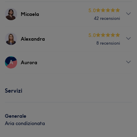
5.0
Micaela
42 recensioni
Servizi
5.0
Alexandra
8 recensioni
Viso
Corpo
Unghie
Massaggio
Servizi
A
Depilazione
Medicina Estetica
Aurora
Viso
Corpo
Unghie
Massaggio
Servizi
Depilazione
Medicina Estetica
Servizi
Viso
Corpo
Massaggio
Depilazione
Generale
Aria condizionata