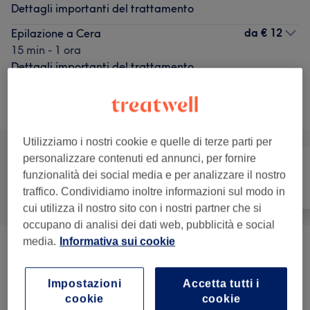
Dettagli importanti del trattamento
da
€ 12
Epilazione a Cera
15 min - 1 ora
Dettagli importanti del trattamento
Sfoglia la lista dei servizi
Utilizziamo i nostri cookie e quelle di terze parti per
personalizzare contenuti ed annunci, per fornire
funzionalità dei social media e per analizzare il nostro
Tutti
Depilazione
Viso
traffico. Condividiamo inoltre informazioni sul modo in
cui utilizza il nostro sito con i nostri partner che si
occupano di analisi dei dati web, pubblicità e social
media.
Informativa sui cookie
Epilazione A Cera
(
2
)
da € 12
Impostazioni
Accetta tutti i
Epilazione Laser
(
3
)
da € 0
cookie
cookie