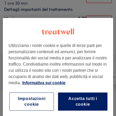
1 ora 30 min
Dettagli importanti del trattamento
€ 70
Meches
Seleziona
1 ora 30 min
Dettagli importanti del trattamento
Utilizziamo i nostri cookie e quelle di terze parti per
Sfoglia la lista dei servizi
personalizzare contenuti ed annunci, per fornire
funzionalità dei social media e per analizzare il nostro
traffico. Condividiamo inoltre informazioni sul modo in
cui utilizza il nostro sito con i nostri partner che si
occupano di analisi dei dati web, pubblicità e social
Tutti
Capelli
Depilazione
media.
Informativa sui cookie
Impostazioni
Accetta tutti i
Piega
(
4
)
da € 24
cookie
cookie
Colpi Di Sole
(
7
)
da € 50