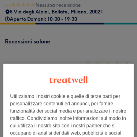
-,-
Nessuna recensione
8 Via degli Alpini
,
Bollate
,
Milano
,
20021
Aperto Domani: 10:00 - 19:30
Recensioni salone
-.-
0 recensione
Utilizziamo i nostri cookie e quelle di terze parti per
Filtra le recensioni
personalizzare contenuti ed annunci, per fornire
funzionalità dei social media e per analizzare il nostro
traffico. Condividiamo inoltre informazioni sul modo in
Valutazione
Filtra per valutazione
cui utilizza il nostro sito con i nostri partner che si
occupano di analisi dei dati web, pubblicità e social