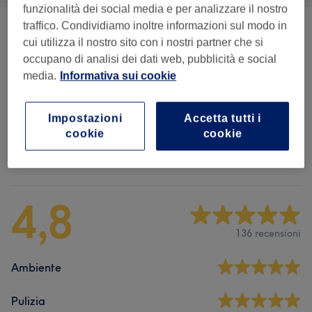
funzionalità dei social media e per analizzare il nostro
traffico. Condividiamo inoltre informazioni sul modo in
Trattamenti Corpo
(
5
)
da € 40
cui utilizza il nostro sito con i nostri partner che si
occupano di analisi dei dati web, pubblicità e social
Consulenza
(
6
)
da € 15
media.
Informativa sui cookie
SPA E Benessere
(
1
)
€ 50
Impostazioni
Accetta tutti i
cookie
cookie
Recensioni salone
4,8
136 recensioni
Ambiente
Pulizia