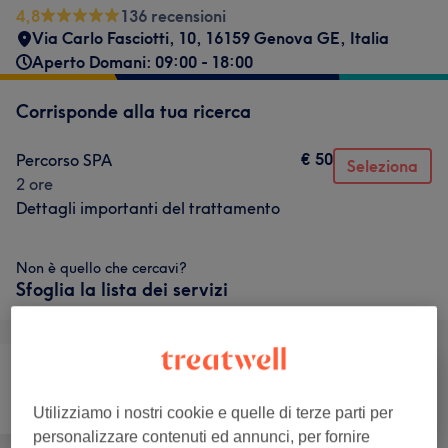
4,8
136 recensioni
Via Carlo Fasciotti, 10, 16159 Genova GE, Italia
Aperto Domani: 09:00 - 18:00
Corrisponde alla tua ricerca
€ 50
Percorso SPA
Seleziona
2 ore
Dettagli importanti del trattamento
Non è quello che cercavi?
Sfoglia la lista dei servizi
Viso
Massaggio
Corpo
Utilizziamo i nostri cookie e quelle di terze parti per
personalizzare contenuti ed annunci, per fornire