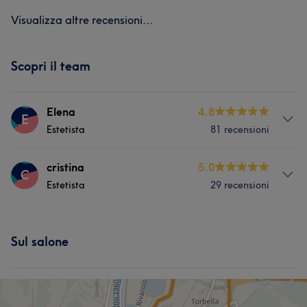
Visualizza altre recensioni...
Scopri il team
Elena
4.8
E
Estetista
81 recensioni
Servizi
cristina
5.0
C
Estetista
29 recensioni
Viso
Corpo
Unghie
Fitness
Servizi
Capelli
Massaggio
Depilazione
Sul salone
Viso
Corpo
Unghie
Fitness
Capelli
Massaggio
Depilazione