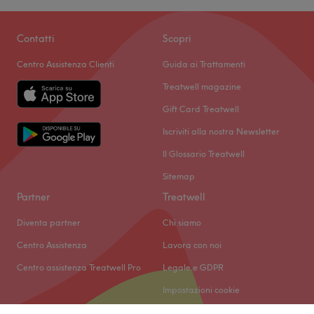
Contatti
Scopri
Centro Assistenza Clienti
Guida ai Trattamenti
Treatwell magazine
Gift Card Treatwell
Iscriviti alla nostra Newsletter
Il Glossario Treatwell
Sitemap
Partner
Treatwell
Diventa partner
Chi siamo
Centro Assistenza
Lavora con noi
Centro assistenza Treatwell Pro
Legale e GDPR
Impostazioni cookie