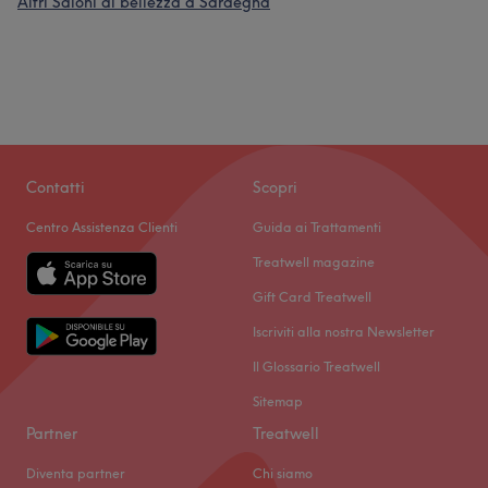
Altri Saloni di bellezza a Sardegna
Contatti
Scopri
Centro Assistenza Clienti
Guida ai Trattamenti
Treatwell magazine
Gift Card Treatwell
Iscriviti alla nostra Newsletter
Il Glossario Treatwell
Sitemap
Partner
Treatwell
Diventa partner
Chi siamo