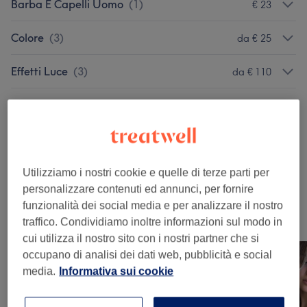
Barba E Capelli Uomo
(
1
)
€ 23
Colore
(
3
)
da € 25
Effetti Luce
(
3
)
da € 110
Trattamento Forma
(
2
)
da € 60
Trattamenti Specifici Per Capelli
(
3
)
da € 45
Acconciatura
(
2
)
da € 50
Utilizziamo i nostri cookie e quelle di terze parti per
personalizzare contenuti ed annunci, per fornire
funzionalità dei social media e per analizzare il nostro
Il nostro lavoro
traffico. Condividiamo inoltre informazioni sul modo in
Tocca l'immagine per vedere più dettagli
cui utilizza il nostro sito con i nostri partner che si
occupano di analisi dei dati web, pubblicità e social
media.
Informativa sui cookie