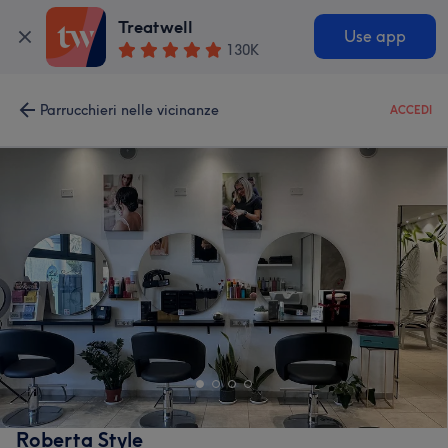
Treatwell
Use app
130K
Parrucchieri nelle vicinanze
ACCEDI
Roberta Style