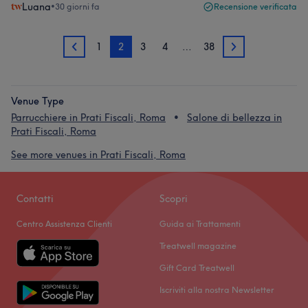
Luana
•
30 giorni fa
Recensione verificata
1
2
3
4
…
38
1
3
Venue Type
Parrucchiere in Prati Fiscali, Roma
Salone di bellezza in
Prati Fiscali, Roma
See more venues in Prati Fiscali, Roma
Contatti
Scopri
Centro Assistenza Clienti
Guida ai Trattamenti
Treatwell magazine
Gift Card Treatwell
Iscriviti alla nostra Newsletter