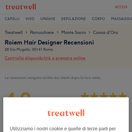
ACCEDI
CAPELLI
VISO
UNGHIE
DEPILAZIONE
CORPO
MASSAGGI
Treatwell
Parrucchiere
Monte Sacro
Conca d'Oro
>
>
>
Roiem Hair Designer Recensioni
28 Via Mugello, 00141 Roma
Controlla disponibilità e prenota online
Le recensioni vengono scritte dai clienti dopo la loro visita.
4,9
239 recensioni
Ambiente
Utilizziamo i nostri cookie e quelle di terze parti per