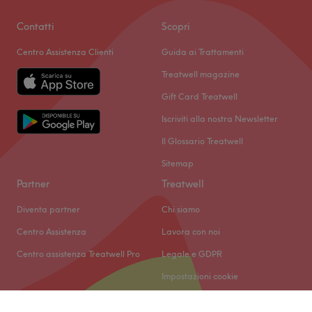
Contatti
Scopri
Centro Assistenza Clienti
Guida ai Trattamenti
Treatwell magazine
Gift Card Treatwell
Iscriviti alla nostra Newsletter
Il Glossario Treatwell
Sitemap
Partner
Treatwell
Diventa partner
Chi siamo
Centro Assistenza
Lavora con noi
Centro assistenza Treatwell Pro
Legale e GDPR
Impostazioni cookie