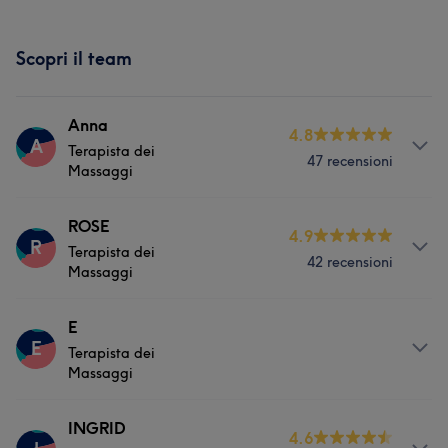
Scopri il team
Anna
4.8
A
Terapista dei
47 recensioni
Massaggi
Servizi
ROSE
4.9
R
Terapista dei
42 recensioni
Corpo
Massaggio
Massaggi
Counselling & Olistico
Servizi
E
E
Terapista dei
Corpo
Massaggio
Cosa dicono i nostri clienti di Anna
Massaggi
Counselling & Olistico
Professionale
6
Qualificato/a
5
Servizi
INGRID
4.6