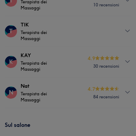
I
Terapista dei
10 recensioni
Massaggio
Counselling & Olistico
Massaggi
Servizi
TIK
T
Terapista dei
Viso
Corpo
Massaggio
Massaggi
Counselling & Olistico
Servizi
KAY
4.9
K
Terapista dei
30 recensioni
Massaggio
Counselling & Olistico
Massaggi
Servizi
Nat
4.7
N
Terapista dei
84 recensioni
Corpo
Massaggio
Massaggi
Counselling & Olistico
Servizi
Sul salone
Viso
Corpo
Massaggio