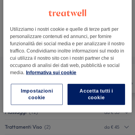
Dettagli importanti del trattamento
€ 60
Aromaterapia
Seleziona
1 ora
Dettagli importanti del trattamento
Utilizziamo i nostri cookie e quelle di terze parti per
personalizzare contenuti ed annunci, per fornire
funzionalità dei social media e per analizzare il nostro
Sfoglia la lista dei servizi
traffico. Condividiamo inoltre informazioni sul modo in
cui utilizza il nostro sito con i nostri partner che si
occupano di analisi dei dati web, pubblicità e social
media.
Informativa sui cookie
Tutti
Viso
Massaggio
Impostazioni
Accetta tutti i
cookie
cookie
Massaggi
(
12
)
da € 35
Trattamenti Viso
(
2
)
da € 45