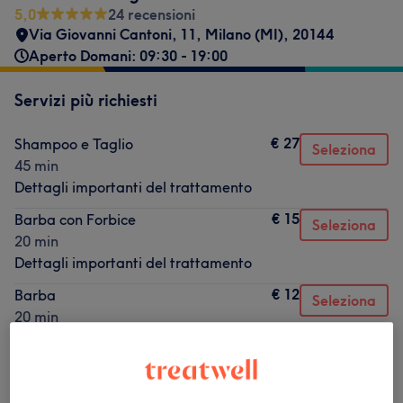
5,0
24 recensioni
Via Giovanni Cantoni, 11
,
Milano (MI)
,
20144
Aperto Domani: 09:30 - 19:00
Servizi più richiesti
€ 27
Shampoo e Taglio
Seleziona
45 min
Dettagli importanti del trattamento
€ 15
Barba con Forbice
Seleziona
20 min
Dettagli importanti del trattamento
€ 12
Barba
Seleziona
20 min
Dettagli importanti del trattamento
€ 20
Taglio Bambino
Seleziona
30 min