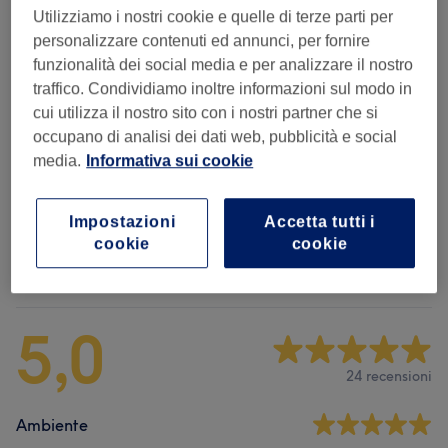
Dettagli importanti del trattamento
Utilizziamo i nostri cookie e quelle di terze parti per
personalizzare contenuti ed annunci, per fornire
funzionalità dei social media e per analizzare il nostro
Sfoglia la lista dei servizi
traffico. Condividiamo inoltre informazioni sul modo in
cui utilizza il nostro sito con i nostri partner che si
occupano di analisi dei dati web, pubblicità e social
Barba E Capelli Uomo
(
3
)
da € 12
media.
Informativa sui cookie
Taglio E Acconciature Bambini E Teenager
(
1
)
€ 20
Impostazioni
Accetta tutti i
cookie
cookie
Recensioni salone
5,0
24 recensioni
Ambiente