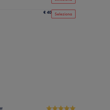
€ 40
Seleziona
ff