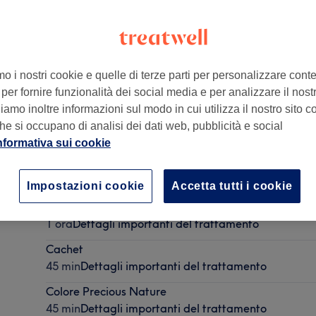
mo i nostri cookie e quelle di terze parti per personalizzare cont
per fornire funzionalità dei social media e per analizzare il nostro
FI, Italia
amo inoltre informazioni sul modo in cui utilizza il nostro sito co
he si occupano di analisi dei dati web, pubblicità e social
nformativa sui cookie
Shampoo e Taglio Uomo
45 min
Dettagli importanti del trattamento
Impostazioni cookie
Accetta tutti i cookie
Colore
1 ora
Dettagli importanti del trattamento
Cachet
45 min
Dettagli importanti del trattamento
Colore Precious Nature
45 min
Dettagli importanti del trattamento