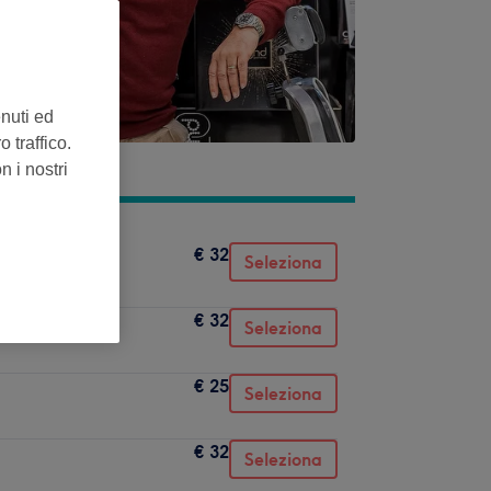
enuti ed
 traffico.
n i nostri
€ 32
Seleziona
€ 32
Seleziona
€ 25
Seleziona
€ 32
Seleziona