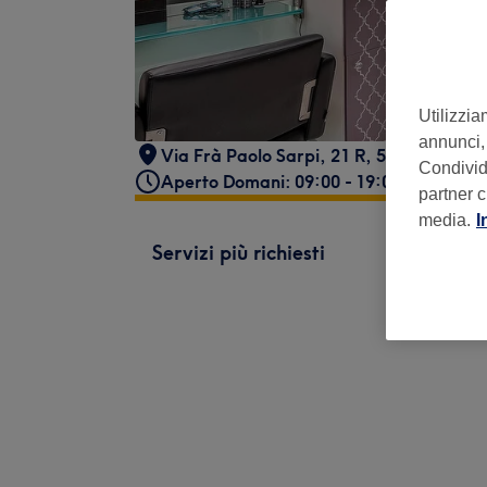
Utilizzia
annunci, 
Via Frà Paolo Sarpi, 21 R, 50136 Firenze 
Condividi
Aperto Domani: 09:00 - 19:00
partner c
media.
I
Servizi più richiesti