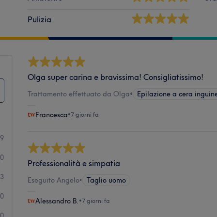
Pulizia
Olga super carina e bravissima! Consigliatissimo!
Trattamento effettuato da Olga
•
Epilazione a cera inguin
Francesca
•
7 giorni fa
09
10
Professionalità e simpatia
3
Eseguito Angelo
•
Taglio uomo
0
Alessandro B.
•
7 giorni fa
0