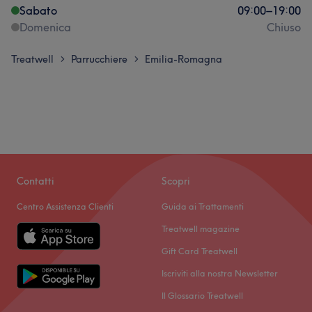
Sabato
09:00
–
19:00
Domenica
Chiuso
Treatwell
Parrucchiere
Emilia-Romagna
>
>
Contatti
Scopri
Centro Assistenza Clienti
Guida ai Trattamenti
Treatwell magazine
Gift Card Treatwell
Iscriviti alla nostra Newsletter
Il Glossario Treatwell