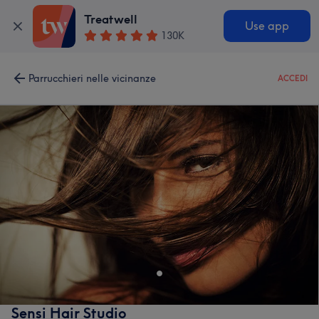
Treatwell
Use app
130K
Parrucchieri nelle vicinanze
ACCEDI
Sensi Hair Studio