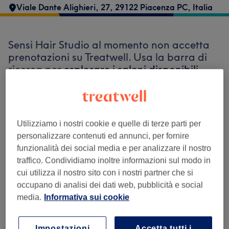
Viale Dante Alighieri, 27, 29122 Piacenza PC, Italia
Sensi Hair Studio al momento non accetta
prenotazioni su Treatwell. Usa la barra di
ricerca per
esplorare i saloni disponibili
nella tua zona.
Troverai tantissimi
professionisti altamente qualificati pronti
ad accoglierti.
Utilizziamo i nostri cookie e quelle di terze parti per
personalizzare contenuti ed annunci, per fornire
Trova i migliori centri vicino a te
funzionalità dei social media e per analizzare il nostro
traffico. Condividiamo inoltre informazioni sul modo in
cui utilizza il nostro sito con i nostri partner che si
occupano di analisi dei dati web, pubblicità e social
media.
Informativa sui cookie
Cerca su Treatwell
Impostazioni
Accetta tutti i