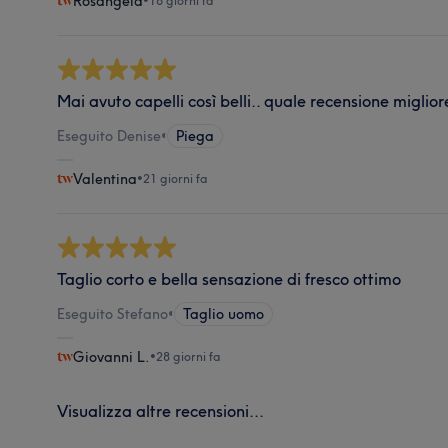
Rosangela
•
16 giorni fa
Mai avuto capelli così belli.. quale recensione miglior
Eseguito Denise
•
Piega
Valentina
•
21 giorni fa
Taglio corto e bella sensazione di fresco ottimo
Eseguito Stefano
•
Taglio uomo
Giovanni L.
•
28 giorni fa
Visualizza altre recensioni...