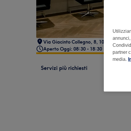
Utilizzia
annunci, 
Via Giacinto Collegno, 8, 10143 Torino, I
Condividi
Aperto Oggi: 08:30 - 18:30
partner c
media.
I
Servizi più richiesti