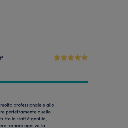
ff
molto professionale e allo
ire perfettamente quello
utto lo staff è gentile,
cere tornare ogni volta.