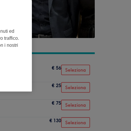
enuti ed
 traffico.
n i nostri
€ 56
Seleziona
€ 25
Seleziona
€ 75
Seleziona
€ 130
Seleziona