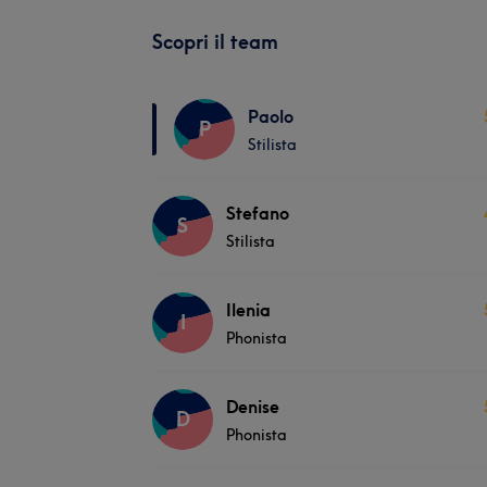
Scopri il team
Paolo
P
Stilista
Stefano
S
Stilista
Ilenia
I
Phonista
Denise
D
Phonista