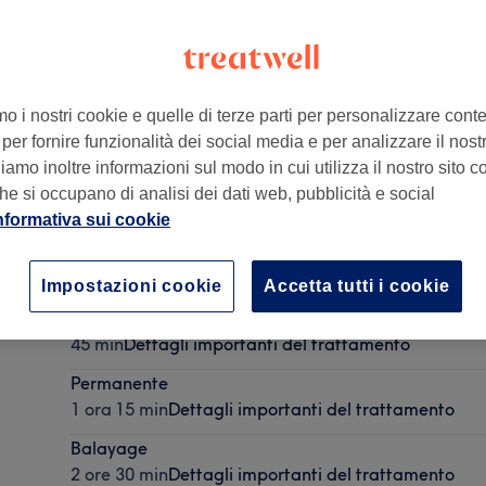
mo i nostri cookie e quelle di terze parti per personalizzare cont
per fornire funzionalità dei social media e per analizzare il nostro
talia
amo inoltre informazioni sul modo in cui utilizza il nostro sito co
he si occupano di analisi dei dati web, pubblicità e social
nformativa sui cookie
Ritocco Colore
1 ora
Dettagli importanti del trattamento
Impostazioni cookie
Accetta tutti i cookie
Manicure
45 min
Dettagli importanti del trattamento
Permanente
1 ora 15 min
Dettagli importanti del trattamento
Balayage
2 ore 30 min
Dettagli importanti del trattamento