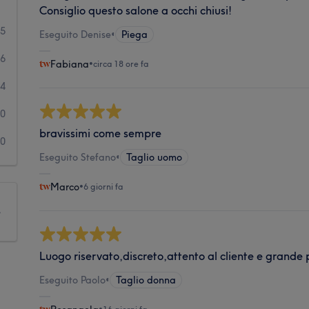
Consiglio questo salone a occhi chiusi!
15
Eseguito Denise
•
Piega
16
Fabiana
•
circa 18 ore fa
4
0
bravissimi come sempre
0
Eseguito Stefano
•
Taglio uomo
Marco
•
6 giorni fa
e
Luogo riservato,discreto,attento al cliente e grande 
Eseguito Paolo
•
Taglio donna