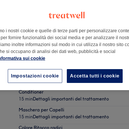
mo i nostri cookie e quelle di terze parti per personalizzare cont
per fornire funzionalità dei social media e per analizzare il nostro
lia
amo inoltre informazioni sul modo in cui utilizza il nostro sito co
he si occupano di analisi dei dati web, pubblicità e social
nformativa sui cookie
Taglio Uomo
Impostazioni cookie
Accetta tutti i cookie
30 min
Dettagli importanti del trattamento
Conditioner
15 min
Dettagli importanti del trattamento
Maschera per Capelli
15 min
Dettagli importanti del trattamento
Colore Ritocco radici