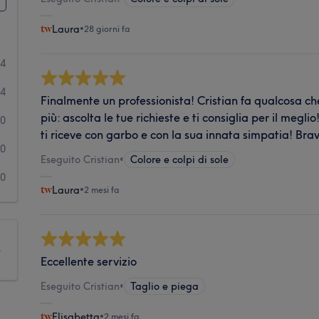
Laura
•
28 giorni fa
34
4
Finalmente un professionista! Cristian fa qualcosa che 
più: ascolta le tue richieste e ti consiglia per il meg
0
ti riceve con garbo e con la sua innata simpatia! Bra
0
Eseguito Cristian
•
Colore e colpi di sole
0
Laura
•
2 mesi fa
e
Eccellente servizio
Eseguito Cristian
•
Taglio e piega
Elisabetta
•
2 mesi fa