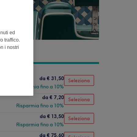
enuti ed
 traffico.
n i nostri
da
€ 31,50
Seleziona
Risparmia fino a 10%
da
€ 7,20
Seleziona
Risparmia fino a 10%
da
€ 13,50
Seleziona
Risparmia fino a 10%
da
€ 75,60