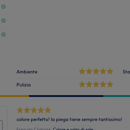
Ambiente
Sta
Pulizia
colore perfetto! la piega tiene sempre tantissimo!
Eseguito Cristian
•
Colore e colpi di sole