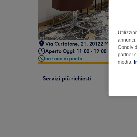
Utilizzia
annunci, 
Via Curtatone, 21, 20122 Milano MI, Ita
Condividi
Aperto Oggi: 11:00 - 19:00
partner c
ore non di punta
media.
I
Servizi più richiesti