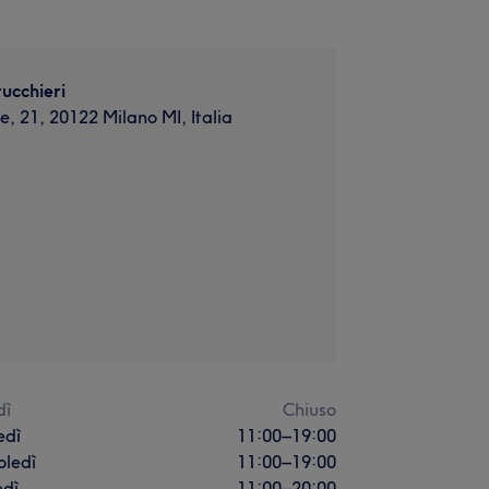
ucchieri
, 21, 20122 Milano MI, Italia
dì
Chiuso
edì
11:00
–
19:00
oledì
11:00
–
19:00
edì
11:00
–
20:00