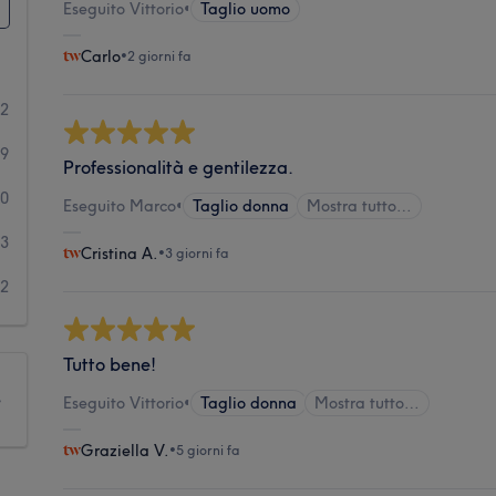
Eseguito Vittorio
•
Taglio uomo
Carlo
•
2 giorni fa
32
49
Professionalità e gentilezza.
10
Eseguito Marco
•
Taglio donna
Mostra tutto…
3
Cristina A.
•
3 giorni fa
2
Tutto bene!
e
Eseguito Vittorio
•
Taglio donna
Mostra tutto…
Graziella V.
•
5 giorni fa