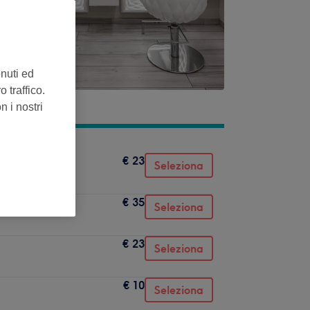
enuti ed
 traffico.
n i nostri
€ 23
Seleziona
€ 35
Seleziona
€ 23
Seleziona
€ 10
Seleziona