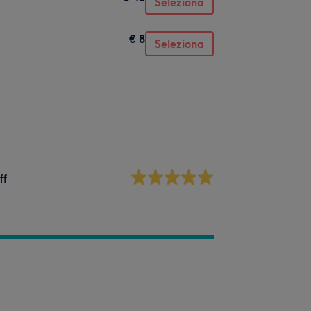
Seleziona
€ 8
Seleziona
ff