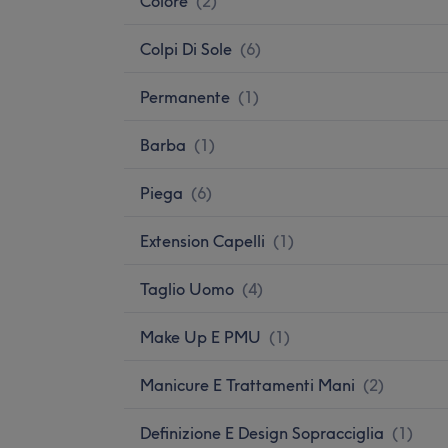
Colore
(
2
)
Colpi Di Sole
(
6
)
Permanente
(
1
)
Barba
(
1
)
Piega
(
6
)
Extension Capelli
(
1
)
Taglio Uomo
(
4
)
Make Up E PMU
(
1
)
Manicure E Trattamenti Mani
(
2
)
Definizione E Design Sopracciglia
(
1
)