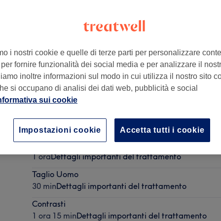
mo i nostri cookie e quelle di terze parti per personalizzare cont
per fornire funzionalità dei social media e per analizzare il nostro
o TO, Italia
amo inoltre informazioni sul modo in cui utilizza il nostro sito co
he si occupano di analisi dei dati web, pubblicità e social
nformativa sui cookie
Taglio Donna
30 min
Dettagli importanti del trattamento
Impostazioni cookie
Accetta tutti i cookie
Colore
1 ora
Dettagli importanti del trattamento
Taglio Uomo
30 min
Dettagli importanti del trattamento
Contrasti
1 ora 15 min
Dettagli importanti del trattamento