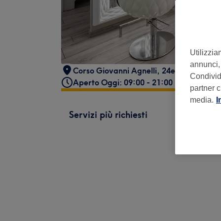
Utilizzia
annunci, 
Corso Giovanni Agnelli, 24e, 10137 Torin
Condividi
Aperto Oggi: 09:00 - 21:00
partner c
media.
I
Servizi più richiesti