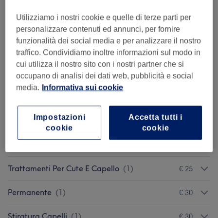
1 ora
Dettagli importanti del trattamento
Utilizziamo i nostri cookie e quelle di terze parti per
personalizzare contenuti ed annunci, per fornire
€ 12
Taglio bambino 1-10 anni
Seleziona
funzionalità dei social media e per analizzare il nostro
15 min
traffico. Condividiamo inoltre informazioni sul modo in
Dettagli importanti del trattamento
cui utilizza il nostro sito con i nostri partner che si
occupano di analisi dei dati web, pubblicità e social
Sfoglia la lista dei servizi
media.
Informativa sui cookie
Impostazioni
Accetta tutti i
Taglio Uomo
(
2
)
da € 15
cookie
cookie
Taglio Bambini E Teenager
(
2
)
da € 12
Trattamenti Per Cute E Capello
(
1
)
€ 25
Permanente
(
1
)
€ 30
Stiratura Capelli
(
1
)
€ 30