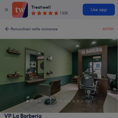
Treatwell
Use app
130K
Parrucchieri nelle vicinanze
ACCEDI
VP La Barberia