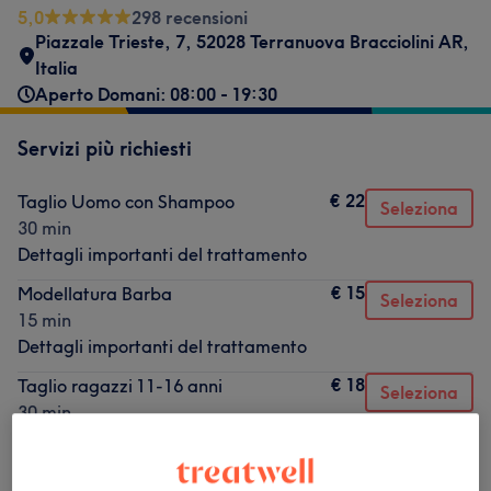
5,0
298 recensioni
Piazzale Trieste, 7, 52028 Terranuova Bracciolini AR,
Italia
Aperto Domani: 08:00 - 19:30
Servizi più richiesti
€ 22
Taglio Uomo con Shampoo
Seleziona
30 min
Dettagli importanti del trattamento
€ 15
Modellatura Barba
Seleziona
15 min
Dettagli importanti del trattamento
€ 18
Taglio ragazzi 11-16 anni
Seleziona
30 min
Dettagli importanti del trattamento
€ 25
Colore
Seleziona