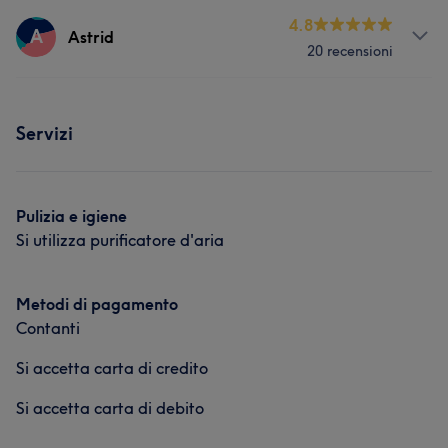
Servizi
4.8
A
Astrid
20 recensioni
Unghie
Servizi
Servizi
Viso
Corpo
Unghie
Massaggio
Depilazione
Pulizia e igiene
Si utilizza purificatore d'aria
Metodi di pagamento
Contanti
Si accetta carta di credito
Si accetta carta di debito