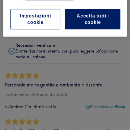
Filtra le recensioni
Impostazioni
Accetta tutti i
cookie
cookie
Valutazione
Filtra per valutazione
Recensioni verificate
Scritte dai nostri utenti, così puoi leggere un'opinione
reale sul salone.
Personale molto gentile e ambiente rilassante
Trattamento effettuato da Astrid
Andrea Claudia
•
3 mesi fa
Recensione verificata